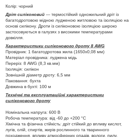
Колір: чорний
Дріт силіконовий
— термостійкий одножильний дріт із
багатодротовою мідною лудженою житловою та ізоляцією на
основі силікону. Дроти із силіконовою ізоляцією широко
застосовуються в галузях з високими температурами
довкілля.
Характеристики силіконового дроту 8 AWG
Провідник: 1 багатодротова жила (1650х0,08 мм)
Матеріал провідника: луджена мідь
Переріз: 8 AWG (8,3 кв.мм)
Ізоляція: силікон
Зовнішній діаметр дроту: 6,5 мм
Паковання: бухта
Довжина в бухті: 100 м
Технічні та експлуатаційні характеристики
силіконового дроту
Номінальна напруга: 600 В
Робоча температура: від -60 до +200 °C
Хімічна та фізична стійкість: дріт стійкий до впливу кислот,
лугів, олій, спиртів, жирів рослинного та тваринного
походження, впливу атмосферних опадів, вологи, пилу,