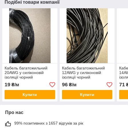
Подібні товари компанії
Кабель багатожильний
Кабель багатожильний
Кабе
20AWG у силіконовій
12AWG у силіконовій
14AW
ізоляції чорний
ізоляції чорний
ізол
19
96
71
₴/м
₴/м
₴
Купити
Купити
Про нас
99% позитивних з 1657 відгуків за рік