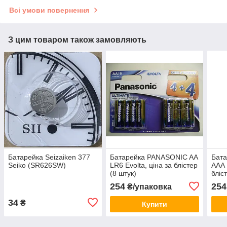
Всі умови повернення
З цим товаром також замовляють
Батарейка Seizaiken 377
Батарейка PANASONIC AA
Бат
Seiko (SR626SW)
LR6 Evolta, ціна за блістер
AAA 
(8 штук)
бліс
254
254
₴/упаковка
34
₴
Купити