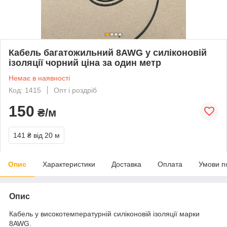
Кабель багатожильний 8AWG у силіконовій
ізоляції чорний ціна за один метр
Немає в наявності
Код: 1415
Опт і роздріб
150
₴/м
141 ₴
від 20 м
Опис
Характеристики
Доставка
Оплата
Умови п
Опис
Кабель у високотемпературній силіконовій ізоляції марки
8AWG.