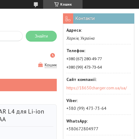
Кошик
Контакти
Знайти
Харків, Україна
+380 (67) 280-49-77
Кошик
+380 (99) 473-73-64
https://18650charger.com.ua/ua/
+380 (99) 473-73-64
R L4 для Li-ion
AAA
+380672804977