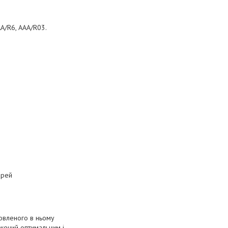
AA/R6, AAA/R03.
арей
новленого в ньому
жений оптимальним і