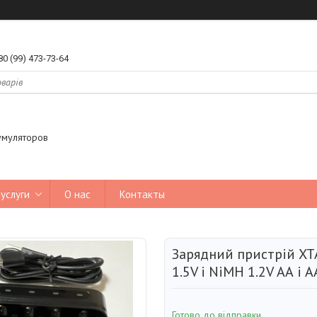
80 (99) 473-73-64
умуляторов
услуги
О нас
Контакты
Зарядний пристрій XTA
1.5V і NiMH 1.2V АА і 
Готово до відправки