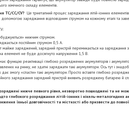
ого хімічного складу елементів.
ня TC/CC/CV?
Це триетапний процес заряджання літій-іонних елементів
за допомогою заряджання відповідним струмом на кожному етапі та за
V:
робуджуються» нижчим струмом.
яджається постійним струмом 0,5 А.
т майже заряджений, зарядний пристрій перемикається на заряджання з
на елементі не буде досягнуто напруження 1,5 В.
має функцію реактивації глибоко розряджених акумуляторів і акумулятор
влених на ринку, не здатні заряджати такі акумулятори. Ось тут і знадо
ах дає змогу «спасти» такі акумулятори. Просто вставте глибоко розряд
ичайного заряджання зарядний пристрій виявить розряджену батарею й с
розряджені нижче певного рівня, незворотно пошкоджені та не мо
адто глибокого розряджання літій-іонних і нікель-металогидних 
иження їхньої довговічності та місткості або призвести до повно