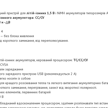
ний пристрій для
літій-іонних 1,5 В
і NiMH акумуляторів типорозмірів 
іонного акумулятора: CC/CV
 и -△В
 4
C — без блока живлення
 від короткого замикання, від переполюсування.
тій-іонних акумуляторів, керований процесором:
TC/CC/CV
 CVSA
нали заряджання
ого зарядного пристрою USB (рекомендується 2 А)
егко носити із собою
 для кращого розсіювання тепла та легкого витягання акумуляторних бат
ороткого замикання, перегрівання, захист від зворотної полярності.
их елементів, первинних батарей
0 В
 обладнаний вдосконаленим процесором, здатним розпізнавати тип вста
оритм заряджання гарантує, що акумулятор завжди буде повністю заряд