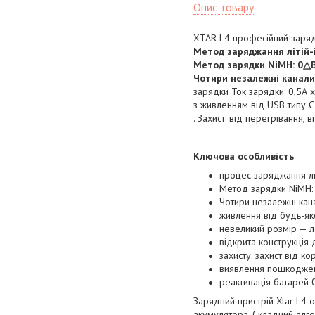
Опис товару
XTAR L4 професійний заряд
Метод заряджання літій-
Метод зарядки NiMH: 0△В
Чотири незалежні канали
зарядки Ток зарядки: 0,5А x
з живленням від USB типу 
. Захист: від перегрівання,
Ключова особливість
процес заряджання лі
Метод зарядки NiMH:
Чотири незалежні ка
живлення від будь-як
невеликий розмір — л
відкрита конструкція
захисту: захист від к
виявлення пошкоджен
реактивація батарей 
Зарядний пристрій Xtar L4
акумулятора. Складний алг