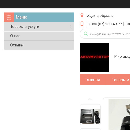
Харків, Україна
+380 (67) 280-49-77
+3
Товары и услуги
О нас
Отзывы
Мир акк
Главная
Товары и 