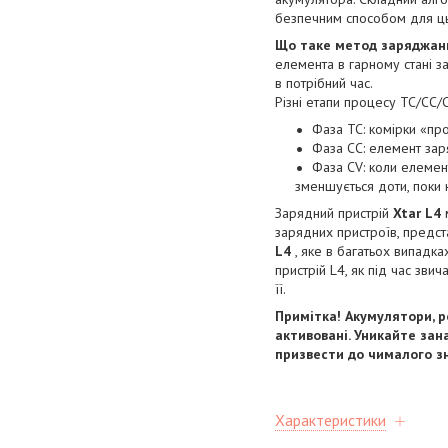
безпечним способом для ць
Що таке метод заряджан
елемента в гарному стані 
в потрібний час.
Різні етапи процесу TC/CC/C
Фаза TC: комірки «п
Фаза CC: елемент зар
Фаза CV: коли елемен
зменшується доти, поки 
Зарядний пристрій
Xtar L4
зарядних пристроїв, предста
L4
, яке в багатьох випадк
пристрій L4, як під час зв
її.
Примітка! Акумулятори, 
активовані. Уникайте зан
призвести до чималого зн
Характеристики