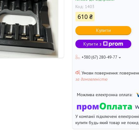
Код:
1403
610 ₴
Купити
Купити з
+380 (67) 280-49-77
поверненн
за домовленістю
У компанії підключені електронн
купити будь-який товар не покид