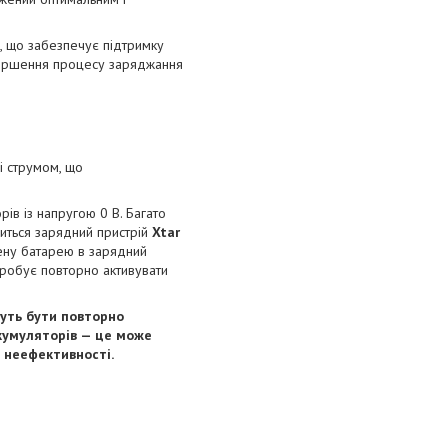
, що забезпечує підтримку
вершення процесу заряджання
і струмом, що
ів із напругою 0 В. Багато
биться зарядний пристрій
Xtar
жену батарею в зарядний
пробує повторно активувати
жуть бути повторно
акумуляторів — це може
ї неефективності.