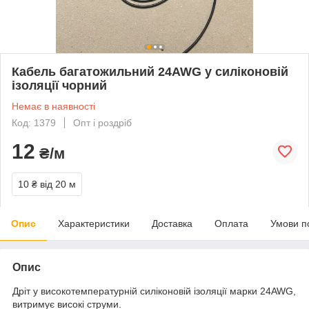
Кабель багатожильний 24AWG у силіконовій
ізоляції чорний
Немає в наявності
Код: 1379
Опт і роздріб
12
₴/м
10 ₴
від 20 м
Опис
Характеристики
Доставка
Оплата
Умови п
Опис
Дріт у високотемпературній силіконовій ізоляції марки 24AWG,
витримує високі струми.