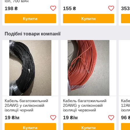
Ion, 700 мАч
198
155
353
₴
₴
Купити
Купити
Подібні товари компанії
Кабель багатожильний
Кабель багатожильний
Кабе
20AWG у силіконовій
20AWG у силіконовій
12AW
ізоляції чорний
ізоляції червоний
ізол
19
19
96
₴/м
₴/м
₴
Купити
Купити