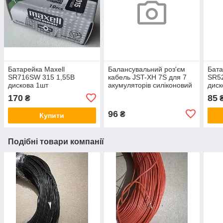
Батарейка Maxell
Балансувальний роз'єм
Бата
SR716SW 315 1,55В
кабель JST-XH 7S для 7
SR5
дискова 1шт
акумуляторів силіконовий
диск
дріт 30 см
170
85
₴
96
₴
Купити
Подібні товари компанії