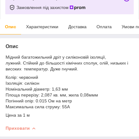
Замовлення під захистом
Опис
Характеристики
Доставка
Оплата
Умови п
Опис
Мідний багатожильний дріт у силіконовій ізоляції,
лужний. Стійкий до більшості хімічних сполук, олій, низьких і
високих температур. Дуже гнучкий.
Колір: червоний
Ізоляція: силікон
Номінальний діаметр: 1,63 мм
Площа перерізу: 2,087 кв. мм, жила 0,08ммм
Погінний опір: 0.015 Ом на метр
Максимальна сила струму: 55А
Цена за 1 м
Приховати