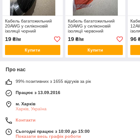
Кабель багатожильний
Кабель багатожильний
Кабе
20AWG у силіконовій
20AWG у силіконовій
12AW
ізоляції чорний
ізоляції червоний
ізол
19
19
96
₴/м
₴/м
₴
Купити
Купити
Про нас
99% позитивних з 1655 відгуків за рік
Працює з 13.09.2016
м. Харків
Харків, Україна
Контакти
Сьогодні працює з 10:00 до 15:00
Показати весь графік роботи