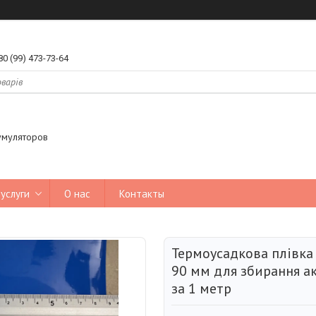
80 (99) 473-73-64
умуляторов
услуги
О нас
Контакты
Термоусадкова плівка
90 мм для збирання ак
за 1 метр