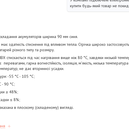
У компанії підключені електронн
купити будь-який товар не покид
складання акумуляторів ширина 90 мм синя.
має здатність стиснення під впливом тепла. Стрічка широко застосовуєть
тарей різного типу та розміру.
Х стискається під час нагрівання вище ніж 80 °C, завдяки низькій темпер
 перевагами, гарна вогнестійкість, ізоляція, м'якість, низька температура
температур, не дає вторинної усадки.
и: -55 °C - 105 °C;
 - 90 °C;
дки ≥ 48%;
садки ≤ 8%;
вказана в плоскому (складеному) вигляді.
ння