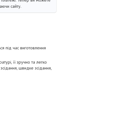
і платежі. Тепер ви можете
аючи сайту.
ся під час виготовлення
атурі, її зручно та легко
 зсідання, швидке зсідання,