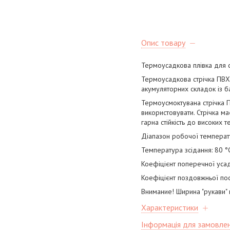
Опис товару
Термоусадкова плівка для 
Термоусадкова стрічка ПВХ 
акумуляторних складок із ба
Термоусмоктувана стрічка ПВ
використовувати. Стрічка має
гарна стійкість до високих 
Діапазон робочої температур
Температура зсідання: 80 °C
Коефіцієнт поперечної уса
Коефіцієнт поздовжньої по
Внимание! Ширина "рукави" 
Характеристики
Інформація для замовле