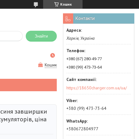
Кошик
Контакти
Знайти
Харків, Україна
+380 (67) 280-49-77
Кошик
+380 (99) 473-73-64
https://18650charger.com.ua/ua/
+380 (99) 473-73-64
 синя завширшки
умуляторів, ціна
+380672804977