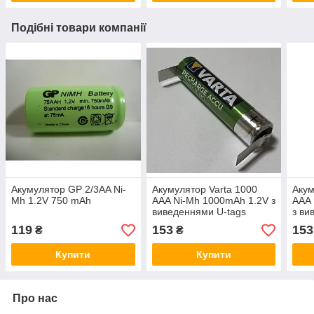
Подібні товари компанії
Акумулятор GP 2/3AA Ni-
Акумулятор Varta 1000
Акум
Mh 1.2V 750 mAh
AAA Ni-Mh 1000mAh 1.2V з
AAA 
виведеннями U-tags
з ви
119
153
153
₴
₴
Купити
Купити
Про нас