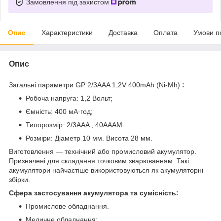
Замовлення під захистом
Опис
Характеристики
Доставка
Оплата
Умови п
Опис
Загальні параметри GP 2/3AAA 1,2V 400mAh (Ni-Mh)
:
Робоча напруга: 1,2 Вольт;
Ємність: 400 мА·год;
Типорозмір: 2/3AAA , 40AAAM
Розміри: Діаметр 10 мм. Висота 28 мм.
Виготовлення — технічний або промисловий акумулятор.
Призначені для складання точковим зварюванням. Такі
акумулятори найчастіше використовуються як акумуляторні
збірки.
Сфера застосування акумулятора та сумісність:
Промислове обладнання.
Медичне обладнання;