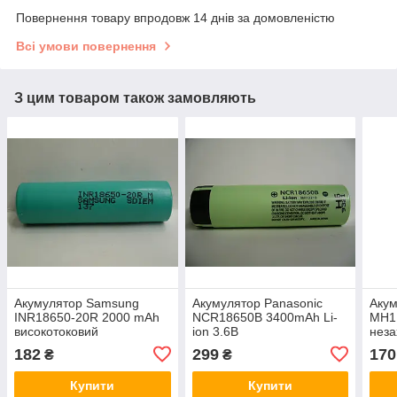
Повернення товару впродовж 14 днів за домовленістю
Всі умови повернення
З цим товаром також замовляють
Акумулятор Samsung
Акумулятор Panasonic
Акум
INR18650-20R 2000 mAh
NCR18650B 3400mAh Li-
MH1 
високотоковий
ion 3.6В
неза
виве
182
299
170
₴
₴
Купити
Купити