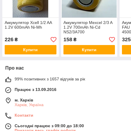
Аккумулятор Xcell 1/2 AA
Аккумулятор Mexcel 2/3 A
Акум
1.2V 600mAh Ni-Mh
1.2V 700mAh Ni-Cd
FAU 
NS2/3A700
450
226
158
325
₴
₴
Купити
Купити
Про нас
99% позитивних з 1657 відгуків за рік
Працює з 13.09.2016
м. Харків
Харків, Україна
Контакти
Сьогодні працює з 09:00 до 18:00
Показати весь графік роботи