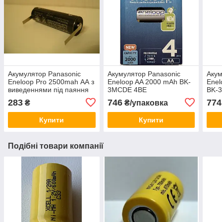
Акумулятор Panasonic
Акумулятор Panasonic
Акум
Eneloop Pro 2500mah АА з
Eneloop AA 2000 mAh BK-
Enel
виведеннями під паяння
3MCDE 4BE
BK-3
U-tags
283
746
774
₴
₴/упаковка
Купити
Купити
Подібні товари компанії