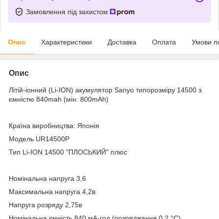
Замовлення під захистом
Опис
Характеристики
Доставка
Оплата
Умови п
Опис
Літій-іонний (Li-ION) акумулятор Sanyo типорозміру 14500 з
ємністю 840mah (мін. 800mAh)
Країна виробництва: Японія
Модель UR14500P
Тип Li-ION 14500 "ПЛОСЬКИЙ" плюс
Номінальна напруга 3,6
Максимальна напруга 4,2в
Напруга розряду 2,75в
Номінальна ємність 840 мА·год (розряджання 0.2 °C)