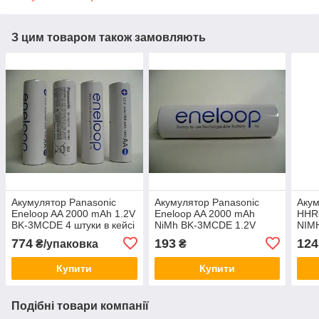
З цим товаром також замовляють
Акумулятор Panasonic
Акумулятор Panasonic
Акум
Eneloop AA 2000 mAh 1.2V
Eneloop AA 2000 mAh
HHR
BK-3MCDE 4 штуки в кейсі
NiMh BK-3MCDE 1.2V
NIMH
еле
774
193
124
₴/упаковка
₴
Купити
Купити
Подібні товари компанії