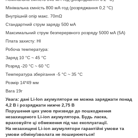
Мінімальна ємність 800 мА·год (розряджання 0,2 °C)
Внутрішній опір макс. 70mΩ
Стандартний струм заряду 500 мA
Максимальний струм безперервного розряду 5000 мА (5A)
Плата захисту: НІ
Робоча температура:
Заряд 10 °C ~ 45 °C
Розряд -20 °C ~ 60 °C
Температура зберігання -5 °C ~ 35 °C
Розмір 14*49 мм
Вага 19г
Увага: дані Li-Ion акумулятори не можна заряджати понад
4,2 В і розряджати нижче 2,75 В
Порушення цих умов призведе до пошкодження
незахищеного Li-ion акумулятора. Будь ласка,
враховуйте ці обмеження під час експлуатації.
На незахищені Li-ion акумулятори гарантійні умови та
умови обміну/зволата не поширюються!