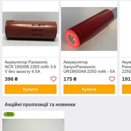
Акумулятор Panasonic
Аккумулятор
Акум
NCR 18500B 2350 mAh 3.6
Sanyo/Panasonic
Pana
V без захисту 4.5A
UR18650AA 2250 mAh - 5A
2250
вив
396
175
191
₴
₴
Купити
Купити
Акційні пропозиції та новинки
–5%