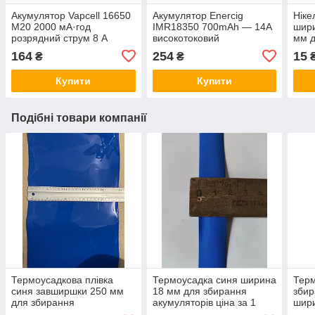
Акумулятор Vapcell 16650
Акумулятор Enercig
Ніке
M20 2000 мА·год
IMR18350 700mAh — 14A
шири
розрядний струм 8 А
високотоковий
мм 
акум
164
254
15
₴
₴
Купити
Купити
Подібні товари компанії
Термоусадкова плівка
Термоусадка синя ширина
Терм
синя завширшки 250 мм
18 мм для збирання
збир
для збирання
акумуляторів ціна за 1
шири
акумуляторів, ціна за 1
метр