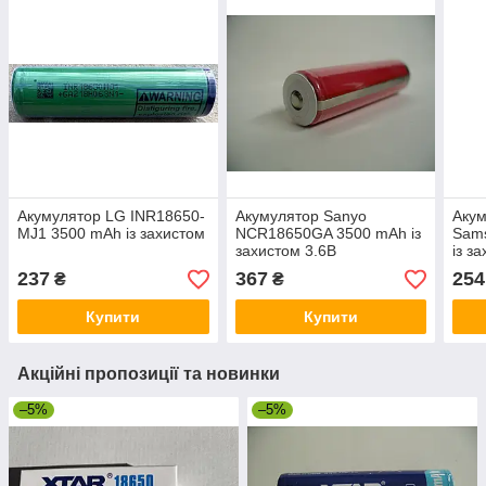
Акумулятор LG INR18650-
Акумулятор Sanyo
Акум
MJ1 3500 mAh із захистом
NCR18650GA 3500 mAh із
Sam
захистом 3.6В
із з
237
367
254
₴
₴
Купити
Купити
Акційні пропозиції та новинки
–5%
–5%