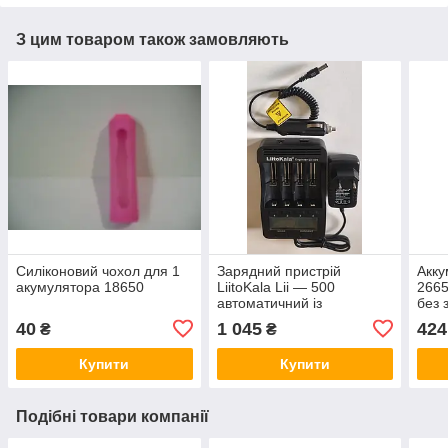
З цим товаром також замовляють
Силіконовий чохол для 1
Зарядний пристрій
Акку
акумулятора 18650
LiitoKala Lii — 500
266
автоматичний із
без 
прикурювачем
40
1 045
424
₴
₴
Купити
Купити
Подібні товари компанії