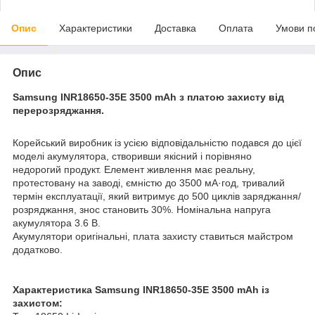
Опис
Характеристики
Доставка
Оплата
Умови п
Опис
Samsung INR18650-35E 3500 mAh з платою захисту від
перерозряджання.
Корейський виробник із усією відповідальністю подався до цієї
моделі акумулятора, створивши якісний і порівняно
недорогий продукт. Елемент живлення має реальну,
протестовану на заводі, ємністю до 3500 мА·год, тривалий
термін експлуатації, який витримує до 500 циклів заряджання/
розряджання, знос становить 30%. Номінальна напруга
акумулятора 3.6 В.
Акумулятори оригінальні, плата захисту ставиться майстром
додатково.
Характеристика Samsung INR18650-35E 3500 mAh із
захистом: