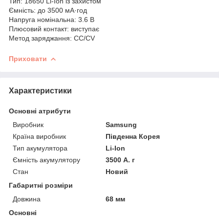
Тип: 18650 Li-Ion із захистом
Ємність: до 3500 мА·год
Напруга номінальна: 3.6 В
Плюсовий контакт: виступає
Метод заряджання: CC/CV
Приховати
Характеристики
Основні атрибути
Виробник
Samsung
Країна виробник
Південна Корея
Тип акумулятора
Li-Ion
Ємність акумулятору
3500 А. г
Стан
Новий
Габаритні розміри
Довжина
68 мм
Основні