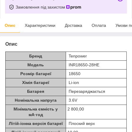
Замовлення під захистом
Опис
Характеристики
Доставка
Оплата
Умови п
Опис
Бренд
Tenpower
Модель
INR18650-28HE
Розмір батареї
18650
Хімія батареї
Li-ion
Батарея
Перезаряджається
Номінальна напруга
3.6V
Мінімальна ємність у
2 800,00
мА·год
Літій-іонна версія батареї
Плоский верх