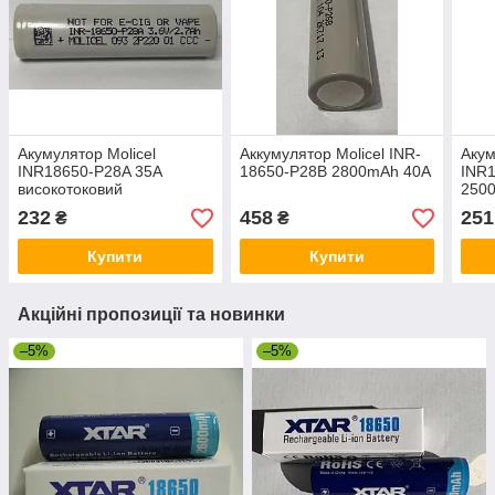
Акумулятор Molicel
Аккумулятор Molicel INR-
Аку
INR18650-P28A 35A
18650-P28B 2800mAh 40A
INR1
високотоковий
250
висо
232
458
251
₴
₴
Купити
Купити
Акційні пропозиції та новинки
–5%
–5%