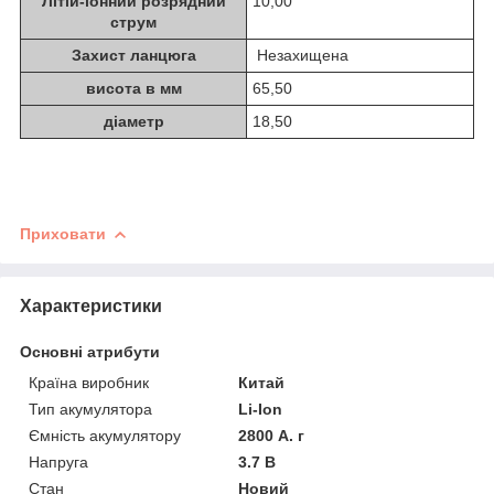
Літій-іонний розрядний
10,00
струм
Захист ланцюга
Незахищена
висота в мм
65,50
діаметр
18,50
Приховати
Характеристики
Основні атрибути
Країна виробник
Китай
Тип акумулятора
Li-Ion
Ємність акумулятору
2800 А. г
Напруга
3.7 В
Стан
Новий