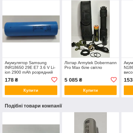
Акумулятор Samsung
Ліхтар Armytek Dobermann
Аку
INR18650 29E E7 3.6 V Li-
Pro Max біле світло
N18
ion 2900 mAh розрядний
висо
струм 8.25A
178
5 085
153
₴
₴
Купити
Купити
Подібні товари компанії