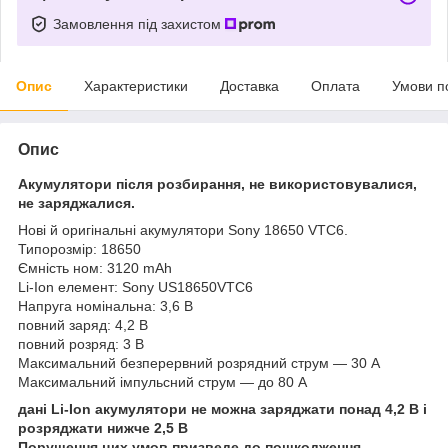
Замовлення під захистом
Опис
Характеристики
Доставка
Оплата
Умови п
Опис
Акумулятори після розбирання, не використовувалися,
не заряджалися.
Нові й оригінальні акумулятори Sony 18650 VTC6.
Типорозмір: 18650
Ємність ном: 3120 mAh
Li-Ion елемент: Sony US18650VTC6
Напруга номінальна: 3,6 В
повний заряд: 4,2 В
повний розряд: 3 В
Максимальний безперервний розрядний струм — 30 А
Максимальний імпульсний струм — до 80 А
дані Li-Ion акумулятори не можна заряджати понад 4,2 В і
розряджати нижче 2,5 В
Порушення цих умов призведе до пошкодження