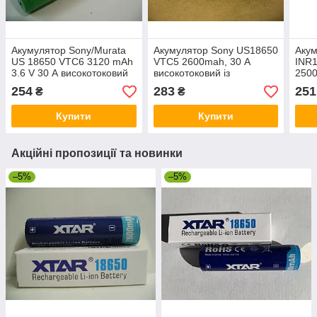
Акумулятор Sony/Murata
Акумулятор Sony US18650
Аку
US 18650 VTC6 3120 mAh
VTC5 2600mah, 30 А
INR1
3.6 V 30 А високотоковий
високотоковий із
250
виведеннями під паяння
висо
254
283
251
₴
₴
U-tags
Купити
Купити
Акційні пропозиції та новинки
–5%
–5%