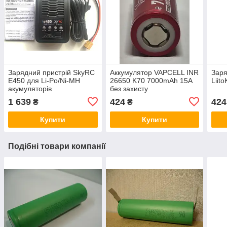
Зарядний пристрій SkyRC
Аккумулятор VAPCELL INR
Заря
E450 для Li-Po/Ni-MH
26650 K70 7000mAh 15A
Liit
акумуляторів
без захисту
1 639
424
424
₴
₴
Купити
Купити
Подібні товари компанії