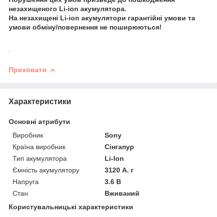
незахищеного Li-ion акумулятора.
На незахищені Li-ion акумулятори гарантійні умови та
умови обміну/повернення не поширюються!
.
Приховати
Характеристики
Основні атрибути
Виробник
Sony
Країна виробник
Сінгапур
Тип акумулятора
Li-Ion
Ємність акумулятору
3120 А. г
Напруга
3.6 В
Стан
Вживаний
Користувальницькі характеристики