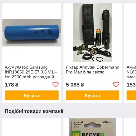
Акумулятор Samsung
Ліхтар Armytek Dobermann
Аку
INR18650 29E E7 3.6 V Li-
Pro Max біле світло
N18
ion 2900 mAh розрядний
висо
струм 8.25A
178
5 085
153
₴
₴
Купити
Купити
Подібні товари компанії