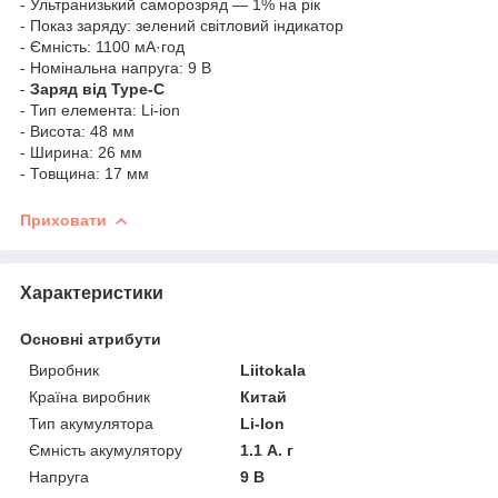
- Ультранизький саморозряд — 1% на рік
- Показ заряду: зелений світловий індикатор
- Ємність: 1100 мА·год
- Номінальна напруга: 9 В
-
Заряд від Type-C
- Тип елемента: Li-ion
- Висота: 48 мм
- Ширина: 26 мм
- Товщина: 17 мм
Приховати
Характеристики
Основні атрибути
Виробник
Liitokala
Країна виробник
Китай
Тип акумулятора
Li-Ion
Ємність акумулятору
1.1 А. г
Напруга
9 В