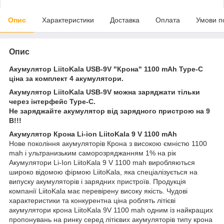
Опис
Характеристики
Доставка
Оплата
Умови п
Опис
Акумулятор LiitoKala USB-9V "Крона" 1100 mAh Type-C
ціна за комплект 4 акумулятори.
Акумулятор LiitoKala USB-9V можна заряджати тільки
через інтерфейс Type-C.
Не заряджайте акумулятор від зарядного пристрою на 9
В!!!
Акумулятор Крона Li-ion LiitoKala 9 V 1100 mAh
Нове покоління акумуляторів Крона з високою ємністю 1100
mah і ультранизьким саморозряджанням 1% на рік
Акумулятори Li-Ion LiitoKala 9 V 1100 mah виробляються
широко відомою фірмою LiitoKala, яка спеціалізується на
випуску акумуляторів і зарядних пристроїв. Продукція
компанії LiitoKala має перевірену високу якість. Чудові
характеристики та конкурентна ціна роблять літієві
акумулятори крона LiitoKala 9V 1100 mah одним із найкращих
пропонувань на ринку серед літієвих акумуляторів типу крона