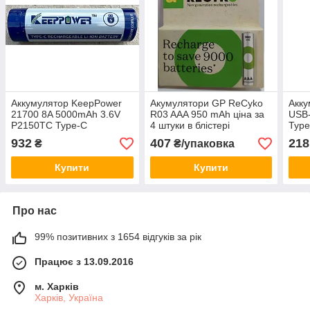
Аккумулятор KeepPower
Акумулятори GP ReCyko
Акку
21700 8A 5000mAh 3.6V
R03 AAA 950 mAh ціна за
USB-
P2150TC Type-C
4 штуки в блістері
Type
932
407
218
₴
₴/упаковка
Купити
Купити
Про нас
99% позитивних з 1654 відгуків за рік
Працює з 13.09.2016
м. Харків
Харків, Україна