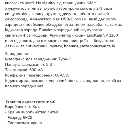
високої ємності. На відміну від традиційних NiMH
акумуляторів, літієві акумулятори крони мають у 2-3 рази
вищу ємність, кращу струмовіддачу та набагато нижчий
саморозряд. Акумулятор має
USB-C
роз'єм, який дає змогу
заряджати необхідне обладнання за типом павербанка та має
індикатор заряду. Повністю заряджений акумулятор —
світиться 4 світлодіоди. Акумулятори крони LiitoKala 9V 1100
mah підходять для широкого кола пристроїв — бездротові
датчики та сигналізації, пульти, іграшки, металошукачі та ін.
Заряджання:
Інтерфейс для заряджання: Type-C
Напруга заряджання: 5 В
Ток зарядки: 300 мА
Коефіцієнт перетворення: 60-65%
Індикатор заряджання: червоний під час заряджання, синій за
повного заряджання.
Технічні характеристики:
Виробник: LiitoKala
- Країна виробництва: Китай
- Розряд: 6F22
- Типорозмір: крона