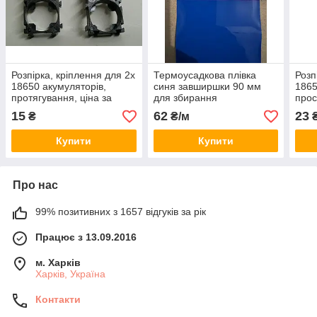
Розпірка, кріплення для 2х
Термоусадкова плівка
Розп
18650 акумуляторів,
синя завширшки 90 мм
1865
протягування, ціна за
для збирання
прос
пару
акумуляторів, ціна за 1
15
62
23
₴
₴/м
метр
Купити
Купити
Про нас
99% позитивних з 1657 відгуків за рік
Працює з 13.09.2016
м. Харків
Харків, Україна
Контакти