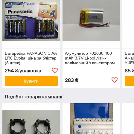
Батарейка PANASONIC AA
Акумулятор 702030 400
Бата
LR6 Evolta, ціна за блістер
mAh 3.7V Li-pol літій-
Alka
(8 штук)
полімерний з конектором
УЧЕ
254
85
₴/упаковка
₴
283
₴
Купити
Подібні товари компанії