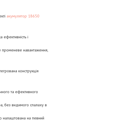
екті
акумулятор 18650
а ефективність і
ве променеве навантаження,
тегрована конструкція
ечного та ефективного
а, без видимого спалаху в
ьо налаштована на певний