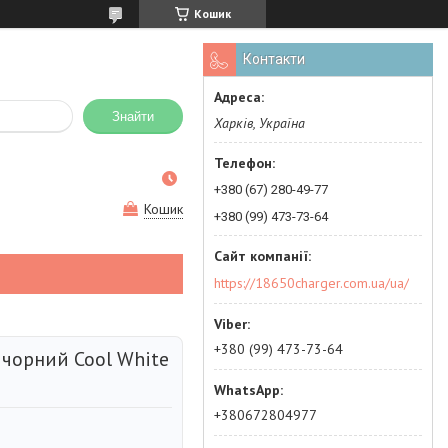
Кошик
Контакти
Знайти
Харків, Україна
+380 (67) 280-49-77
Кошик
+380 (99) 473-73-64
https://18650charger.com.ua/ua/
+380 (99) 473-73-64
 чорний Cool White
+380672804977