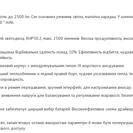
істю до 2500 lm. Сім основних режимів світла, магнітна зарядка. У компл
0 * mAh.
й светодиод XHP50.2, макс. 2500 люменів. Висока продуктивність, висок
ільшена Відбивальна здатність понад 10%. Ефективність відбиття, чудо
йкість.
нієвий корпус з антидряпувальним типом III жорсткого анодування
льний теплообмінник и мідний правий борт, чудове розсіювання тепла. Ін
лопровідність.
ня в режим передавання, зручний інтерфейс для настроювання виходу.
е виявлення напруги для балансування та регулювання яскравості, безп
ння забезпечує ширший вибір батарей. Високоефективна схема драйвер
'яті, запам'ятовує останні використані параметри й може бути попередн
вого доступу.