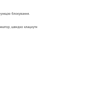
функцію блокування.
дикатор, швидко клацнути