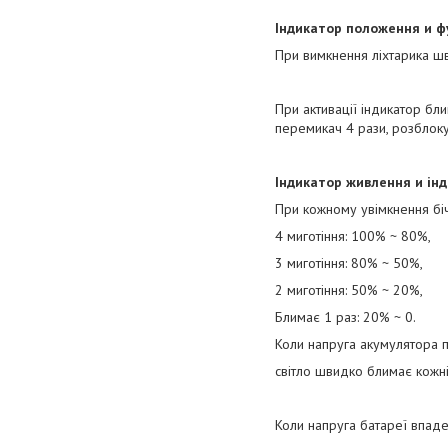
Індикатор положення и ф
При вимкнення ліхтарика шв
При активації індикатор бл
перемикач 4 рази, розблоку
Індикатор живлення и інд
При кожному увімкнення біч
4 миготіння: 100% ~ 80%,
3 миготіння: 80% ~ 50%,
2 миготіння: 50% ~ 20%,
Блимає 1 раз: 20% ~ 0.
Коли напруга акумулятора п
світло швидко блимає кожн
Коли напруга батареї впаде 