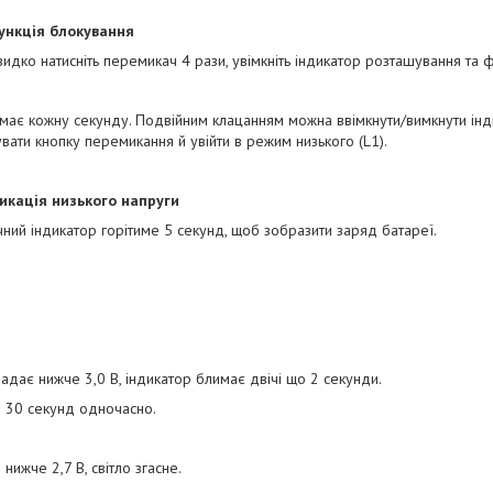
ункція блокування
идко натисніть перемикач 4 рази, увімкніть індикатор розташування та 
имає кожну секунду. Подвійним клацанням можна ввімкнути/вимкнути ін
вати кнопку перемикання й увійти в режим низького (L1).
икація низького напруги
ний індикатор горітиме 5 секунд, щоб зобразити заряд батареї.
адає нижче 3,0 В, індикатор блимає двічі що 2 секунди.
і 30 секунд одночасно.
нижче 2,7 В, світло згасне.