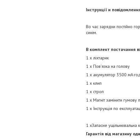
Інструкції и повідомленн
Во час зарядки постійно го
синім.
В комплект постачання в
1 х ліхтарик
1 x
Пов'язка на голову
1 x акумулятор 3500 мА·го
1 x
клип
1 x
строп
1 x
Магніт замінити гумову
1 x
Інструкція по експлуатац
1 x
Запасне ущільнювальна к
Гарантія від магазину оди