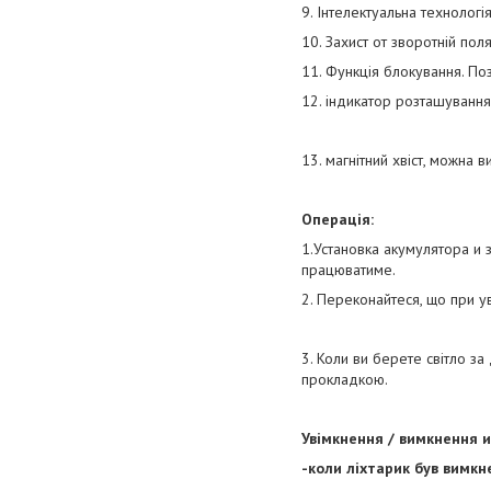
9. Інтелектуальна технологі
10. Захист от зворотній пол
11. Функція блокування. По
12. індикатор розташування
13. магнітний хвіст, можна 
Операція:
1.Установка акумулятора и з
працюватиме.
2. Переконайтеся, що при у
3. Коли ви берете світло з
прокладкою.
Увімкнення / вимкнення 
-коли ліхтарик був вимкне