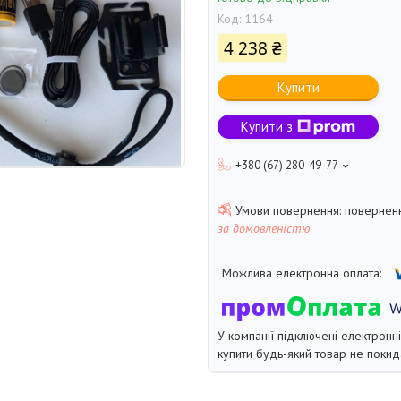
Код:
1164
4 238 ₴
Купити
Купити з
+380 (67) 280-49-77
поверненн
за домовленістю
У компанії підключені електронн
купити будь-який товар не покид