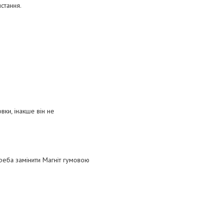
стання.
вки, інакше він не
треба замінити Магніт гумовою