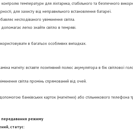
я контролю температури для ліхтарика, стабільного та безпечного викори
ярності, для захисту від неправильного встановлення батареї.
збавляє несподіваного увімкнення світла.
 допомагає легко знайти світло в темряві.
використовувати в багатьох особливих випадках.
аміна магніту: вставте позитивний полюс акумулятора в бік світлової голо
вімкнення світла промінь спрямований від очей.
а допомогою банківських карток (магнітних) або стільникового телефона 
и передавання режиму
ний, статус: