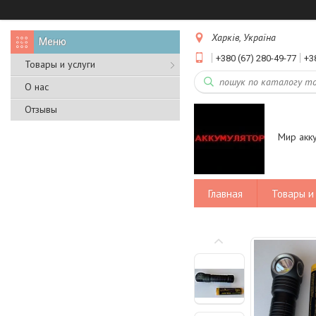
Харків, Україна
+380 (67) 280-49-77
+3
Товары и услуги
О нас
Отзывы
Мир акк
Главная
Товары и 