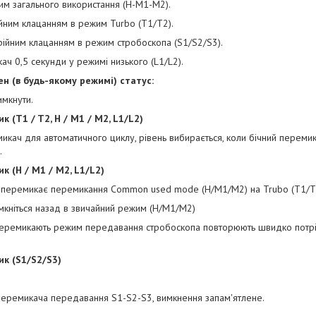
м загального використання (H-M1-M2).
йним клацанням в режим Turbo (T1/T2).
ійним клацанням в режим стробоскопа (S1/S2/S3).
ч 0,5 секунди у режимі низького (L1/L2).
ен (в будь-якому режимі) статус:
имкнути.
к (T1 / T2, H / M1 / M2, L1/L2)
микач для автоматичного циклу, рівень вибирається, коли бічний переми
.
к (H / M1 / M2, L1/L2)
 перемикає перемикання Common used mode (H/M1/M2) на Trubo (T1/T
кніться назад в звичайний режим (H/M1/M2)
перемикають режим передавання стробоскопа повторюють швидко потрі
ик (S1/S2/S3)
перемикача передавання S1-S2-S3, вимкнення запам'ятлене.