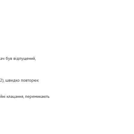
кач був відпущений,
2), швидко повторює
йні клацання, перемикають