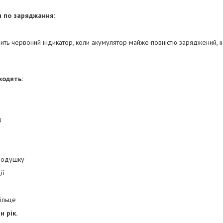
я по заряджання:
рить червоний індикатор, коли акумулятор майже повністю заряджений, і
ходять:
д
 подушку
ії
ільце
н рік.