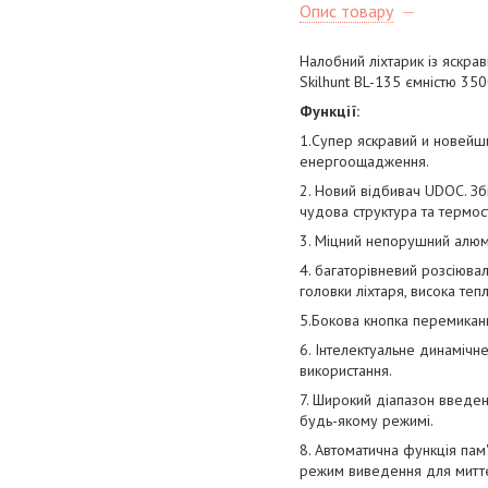
Опис товару
Налобний ліхтарик із яскрав
Skilhunt BL-135 ємністю 350
Функції:
1.Супер яскравий и новейши
енергоощадження.
2. Новий відбивач UDOC. Зб
чудова структура та термості
3. Міцний непорушний алюмі
4. багаторівневий розсіюва
головки ліхтаря, висока теп
5.Бокова кнопка перемикан
6. Інтелектуальне динамічн
використання.
7. Широкий діапазон введе
будь-якому режимі.
8. Автоматична функція пам
режим виведення для миттє