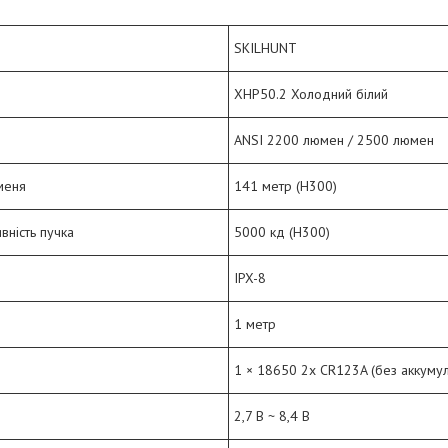
SKILHUNT
XHP50.2 Холодний білий
ANSI 2200 люмен / 2500 люмен
меня
141 метр (H300)
вність пучка
5000 кд (H300)
IPX-8
1 метр
1 × 18650
2x CR123A
(без аккуму
2,7 В ~ 8,4 В