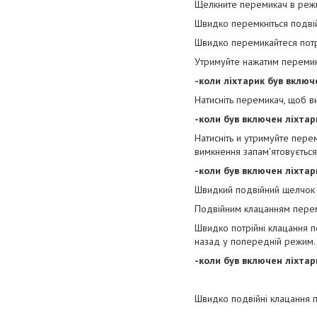
Щелкните перемикач в режи
Швидко перемкніться подві
Швидко перемикайтеся потр
Утримуйте нажатим перемика
-коли ліхтарик був включ
Натисніть перемикач, щоб в
-коли був включен ліхтари
Натисніть и утримуйте пере
вимкнення запам'ятовується
-коли був включен ліхтари
Швидкий подвійний щелчок
Подвійним клацанням перем
Швидко потрійні клацання 
назад у попередній режим.
-коли був включен ліхтар
Швидко подвійні клацання 