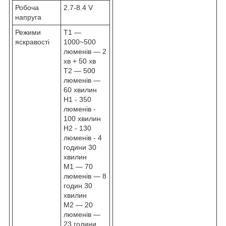
Робоча
2.7-8.4 V
напруга
Режими
T1 —
яскравості
1000~500
люменів — 2
хв + 50 хв
T2 — 500
люменів —
60 хвилин
H1 - 350
люменів -
100 хвилин
H2 - 130
люменів - 4
години 30
хвилин
M1 — 70
люменів — 8
годин 30
хвилин
M2 — 20
люменів —
23 години