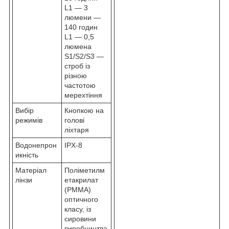
L1 — 3
люмени —
140 годин
L1 — 0,5
люмена
S1/S2/S3 —
строб із
різною
частотою
мерехтіння
Вибір
Кнопкою на
режимів
голові
ліхтаря
Водонепрон
IPX-8
икність
Матеріал
Поліметилм
лінзи
етакрилат
(PMMA)
оптичного
класу, із
сировини
виробництва