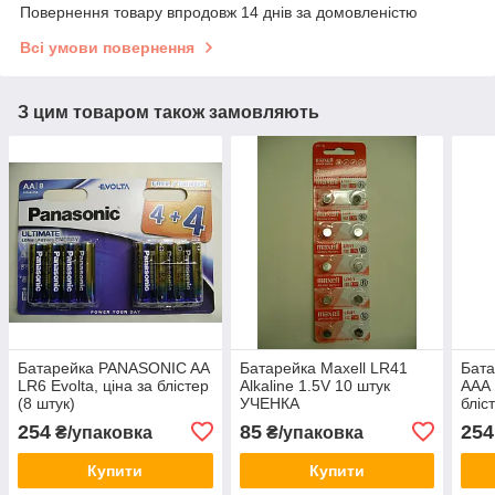
Повернення товару впродовж 14 днів за домовленістю
Всі умови повернення
З цим товаром також замовляють
Батарейка PANASONIC AA
Батарейка Maxell LR41
Бат
LR6 Evolta, ціна за блістер
Alkaline 1.5V 10 штук
AAA 
(8 штук)
УЧЕНКА
бліс
254
85
254
₴/упаковка
₴/упаковка
Купити
Купити