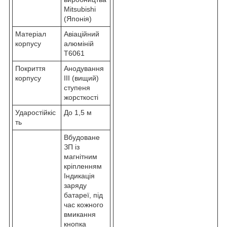
Mitsubishi
(Японія)
Матеріал
Авіаційний
корпусу
алюміній
T6061
Покриття
Анодування
корпусу
III (вищий)
ступеня
жорсткості
Ударостійкіс
До 1,5 м
ть
Вбудоване
ЗП із
магнітним
кріпленням
Індикація
заряду
батареї, під
час кожного
вмикання
кнопка