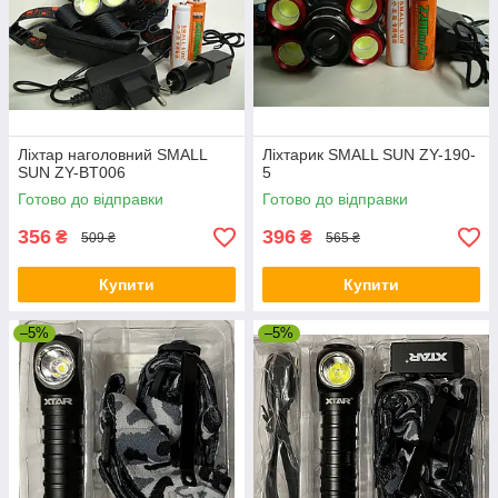
Ліхтар наголовний SMALL
Ліхтарик SMALL SUN ZY-190-
SUN ZY-BT006
5
Готово до відправки
Готово до відправки
356
396
₴
₴
509 ₴
565 ₴
Купити
Купити
–5%
–5%