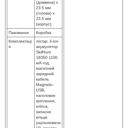
(довжина) х
23.5 мм
(голова) х
23.5 мм
(корпус)
Паковання
Коробка
Комплектаці
ліхтар, li-ion
я
акумулятор
SkilHunt
18350 1100
мА·год,
магнітний
зарядний
кабель
Magnetic-
USB,
наголовне
кріплення,
кліпса,
запасне
кільце
ущільнювача
(2), темляк,