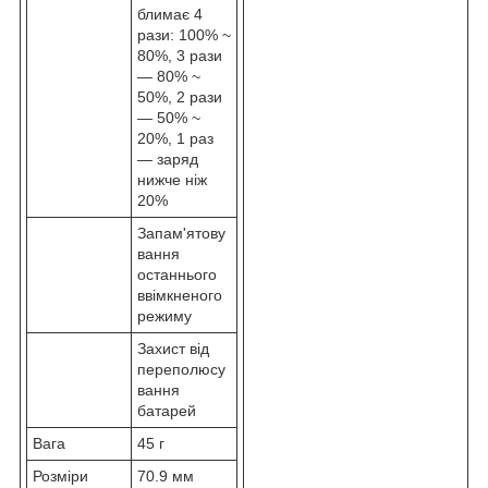
блимає 4
рази: 100% ~
80%, 3 рази
— 80% ~
50%, 2 рази
— 50% ~
20%, 1 раз
— заряд
нижче ніж
20%
Запам'ятову
вання
останнього
ввімкненого
режиму
Захист від
переполюсу
вання
батарей
Вага
45 г
Розміри
70.9 мм