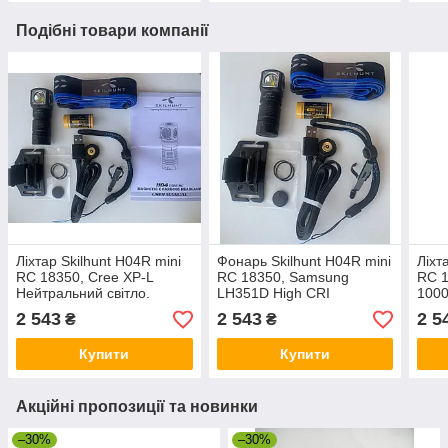
Подібні товари компанії
Ліхтар Skilhunt H04R mini
Фонарь Skilhunt H04R mini
Ліхт
RC 18350, Cree XP-L
RC 18350, Samsung
RC 1
Нейтральний світло.
LH351D High CRI
1000
2 543
2 543
2 5
₴
₴
Купити
Купити
Акційні пропозиції та новинки
–30%
–30%