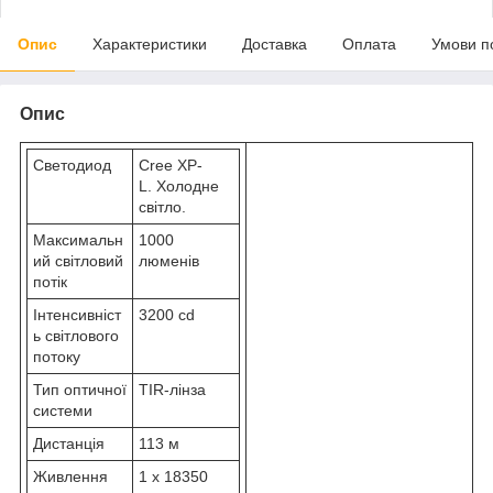
Опис
Характеристики
Доставка
Оплата
Умови п
Опис
Светодиод
Cree XP-
L. Холодне
світло.
Максимальн
1000
ий світловий
люменів
потік
Інтенсивніст
3200 cd
ь світлового
потоку
Тип оптичної
TIR-лінза
системи
Дистанція
113 м
Живлення
1 x 18350