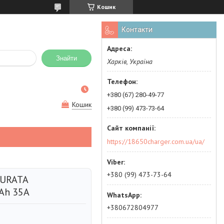
Кошик
Контакти
Знайти
Харків, Україна
+380 (67) 280-49-77
Кошик
+380 (99) 473-73-64
https://18650charger.com.ua/ua/
+380 (99) 473-73-64
MURATA
Ah 35А
+380672804977