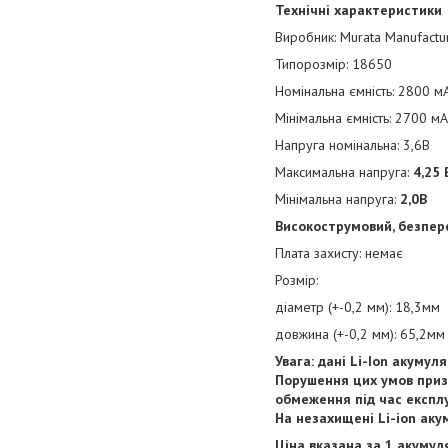
Технічні характеристики
Виробник: Murata Manufacturi
Типорозмір: 18650
Номінальна ємність: 2800 мА
Мінімальна ємність: 2700 мА
Напруга номінальна: 3,6В
Максимальна напруга:
4,25 
Мінімальна напруга:
2,0В
Високострумовий, безпер
Плата захисту: немає
Розмір:
діаметр (+-0,2 мм): 18,3мм
довжина (+-0,2 мм): 65,2мм
Увага: дані Li-Ion акуму
Порушення цих умов приз
обмеження під час експлу
На незахищені Li-ion ак
Ціна вказана за 1 акумул