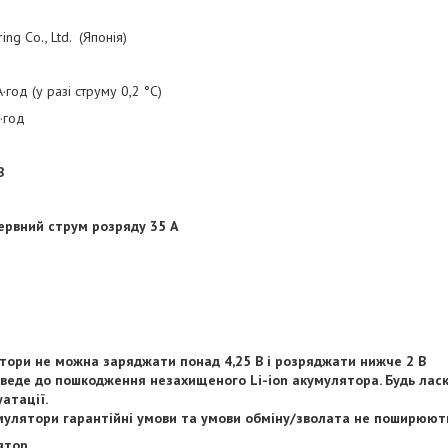
ng Co., Ltd. (Японія)
·год (у разі струму 0,2 °C)
·год
В
ервний струм розряду 35 А
лятори не можна заряджати понад 4,25 В і розряджати нижче 2 В
веде до пошкодження незахищеного Li-ion акумулятора. Будь ласка
атації.
умулятори гарантійні умови та умови обміну/зволата не поширюют
ятор.