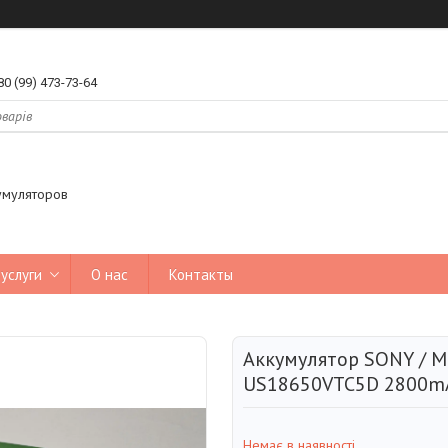
80 (99) 473-73-64
умуляторов
услуги
О нас
Контакты
Аккумулятор SONY / 
US18650VTC5D 2800m
Немає в наявності