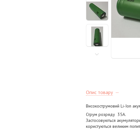
Опис товару
Високострумовий Li-Ion а
Струм розряду 35А.
Застосовуються акумулятори 
користуються великим попит