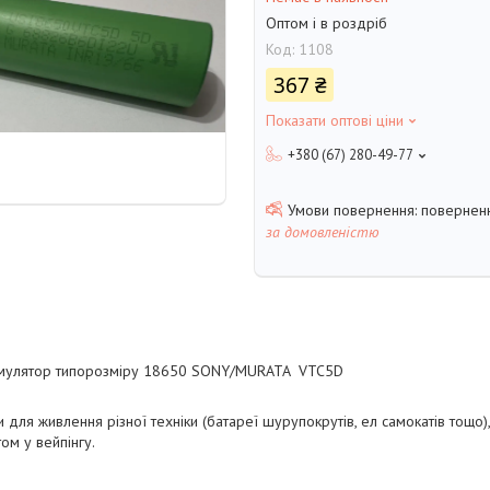
Оптом і в роздріб
Код:
1108
367 ₴
Показати оптові ціни
+380 (67) 280-49-77
поверненн
за домовленістю
кумулятор типорозміру 18650 SONY/MURATA VTC5D
для живлення різної техніки (батареї шурупокрутів, ел самокатів тощо),
ом у вейпінгу.