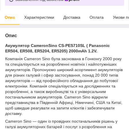
Опис
Характеристики
Доставка
Оплата
Умови п
Опис
Акумулятор CameronSino CS-PES710SL ( Panasonic
ER504, ER508, ER5204, ER5205) 2000mAh 1.2V.
Компанія Cameron Sino була заснована в Гонконгу 2000 року
та спеціалізується на розробленні новітніх і найпотужніших
акумуляторів. Пропонуємо широкий асортимент акумуляторів
для різних галузей і сфер застосування, понад 20 000 типів
акумуляторів — від професійного обладнання до побутової
електроніки. Компанія спеціалізується на дослідженнях та
розробленні, а також виробництві та є універсальним
постачальником акумуляторів. Cameron Sino відкрили
представництва в Південній Африці, Німеччині, США та Китаї,
щоб швидше реагувати на запити клієнтів і забезпечувати
доставку.
Cameron Sino — один із провідних постачальників рішень у
галузі акумуляторних батарей і послуг з розроблення на