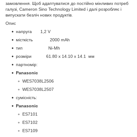
замовлення. Щоб адаптуватися до постійно мінливих потреб
галузі, Cameron Sino Technology Limited і далі розробляє і
випускати безліч нових продуктів.
Опис
напруга 1,2 V
місткість 2000 mAh
тип Ni-Mh
розміри 61.80 x 14.10 x 14.1 мм
партномір:
Panasonic
WES7038L2506
WES7038L2507
сумісність:
Panasonic
ES7101
ES7102
ES7109