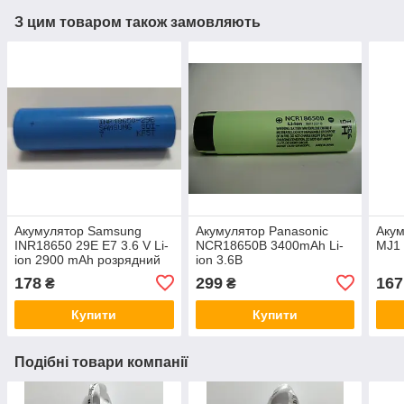
З цим товаром також замовляють
Акумулятор Samsung
Акумулятор Panasonic
Акум
INR18650 29E E7 3.6 V Li-
NCR18650B 3400mAh Li-
MJ1 
ion 2900 mAh розрядний
ion 3.6В
струм 8.25A
178
299
167
₴
₴
Купити
Купити
Подібні товари компанії