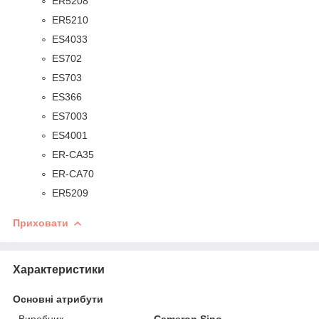
ER5208
ER5210
ES4033
ES702
ES703
ES366
ES7003
ES4001
ER-CA35
ER-CA70
ER5209
Приховати
Характеристики
Основні атрибути
Виробник
Cameron Sino