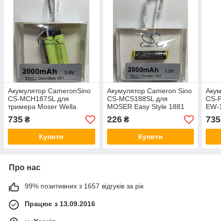
Акумулятор CameronSino
Акумулятор Cameron Sino
Акум
CS-MCH187SL для
CS-MCS188SL для
CS-
тримера Moser Wella
MOSER Easy Style 1881
EW-1
Academy Super Cordless
Wella Contura HS40 HS61
AA
735
226
735
₴
₴
NiMh 3.6V 2000mAh
1.2V 2000mAh
Купити
Купити
Про нас
99% позитивних з 1657 відгуків за рік
Працює з 13.09.2016