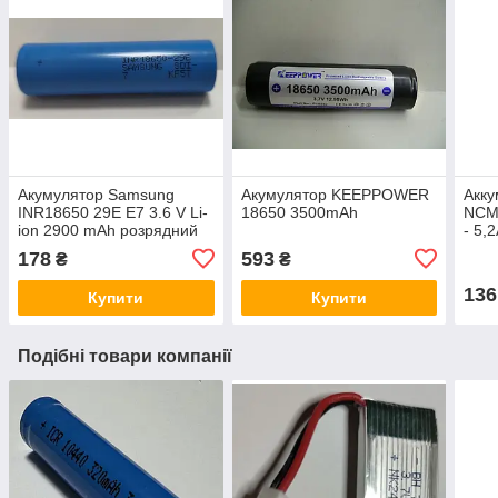
Акумулятор Samsung
Акумулятор KEEPPOWER
Акк
INR18650 29E E7 3.6 V Li-
18650 3500mAh
NCM
ion 2900 mAh розрядний
- 5,
струм 8.25A
178
593
₴
₴
136
Купити
Купити
Подібні товари компанії