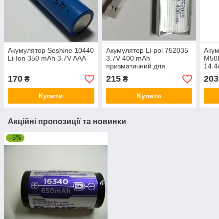
Акумулятор Soshine 10440
Акумулятор Li-pol 752035
Акум
Li-Ion 350 mAh 3.7V AAA
3.7V 400 mAh
M50L
призматичний для
14.4
радіокерованих моделей
терм
170
215
203
₴
₴
Купити
Купити
Акційні пропозиції та новинки
–5%