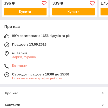
18670 з виведеннями під
виведеннями під паяння
виве
396
339
175
₴
₴
паяння
пая
Купити
Купити
Про нас
99% позитивних з 1656 відгуків за рік
Працює з 13.09.2016
м. Харків
Харків, Україна
Контакти
Сьогодні працює з 10:00 до 15:00
Показати весь графік роботи
Про нас
Контакти