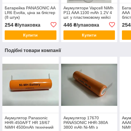
Батарейка PANASONIC AA
Акумулятори Vapcell NiMh
Бат
LR6 Evolta, ціна за блістер
P11 AAA 1100 mAh 1.2V 4
AAA 
(8 штук)
шт. у пластиковому кейсі
бліс
254
446
254
₴/упаковка
₴/упаковка
Купити
Купити
Подібні товари компанії
Акумулятор Panasonic
Акумулятор 17670
Акум
HHR-450A/FT HR 18/67
PANASONIC HHR-380A
AAA
NiMH 4500mAh технічний
3800 mAh Ni-Mh з
NiMh