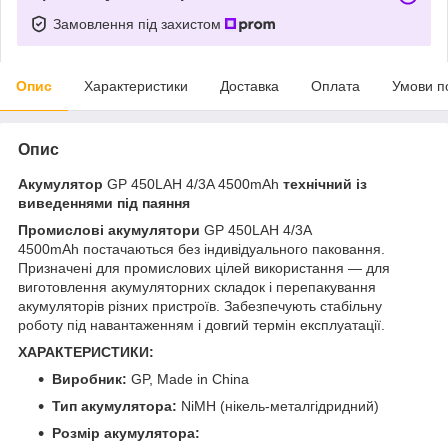
Замовлення під захистом
Опис
Характеристики
Доставка
Оплата
Умови п
Опис
Акумулятор
GP 450LAH 4/3A 4500mAh
технічний із
виведеннями під паяння
Промислові акумулятори
GP 450LAH 4/3A
4500mAh постачаються без індивідуального паковання.
Призначені для промислових цілей використання — для
виготовлення акумуляторних складок і перепакування
акумуляторів різних пристроїв. Забезпечують стабільну
роботу під навантаженням і довгий термін експлуатації.
ХАРАКТЕРИСТИКИ:
Виробник:
GP, Made in China
Тип акумулятора:
NiMH (нікель-металгідридний)
Розмір акумулятора: