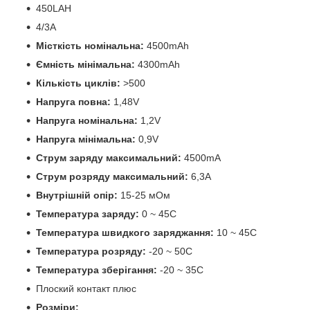
450LAH
4/3A
Місткість номінальна:
4500mAh
Ємність мінімальна:
4300mAh
Кількість циклів:
>500
Напруга повна:
1,48V
Напруга номінальна:
1,2V
Напруга мінімальна:
0,9V
Струм заряду максимальний:
4500mA
Струм розряду максимальний:
6,3A
Внутрішній опір:
15-25 мОм
Температура заряду:
0 ~ 45С
Температура швидкого заряджання:
10 ~ 45С
Температура розряду:
-20 ~ 50С
Температура зберігання:
-20 ~ 35С
Плоский контакт плюс
Розміри: