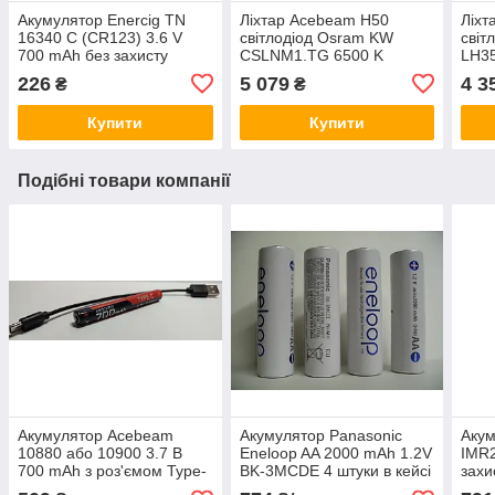
Акумулятор Enercig TN
Ліхтар Acebeam H50
Ліхт
16340 C (CR123) 3.6 V
світлодіод Osram KW
світ
700 mAh без захисту
CSLNM1.TG 6500 K
LH3
226
5 079
4 3
₴
₴
Купити
Купити
Подібні товари компанії
Акумулятор Acebeam
Акумулятор Panasonic
Акум
10880 або 10900 3.7 В
Eneloop AA 2000 mAh 1.2V
IMR2
700 mAh з роз'ємом Type-
BK-3MCDE 4 штуки в кейсі
захи
C