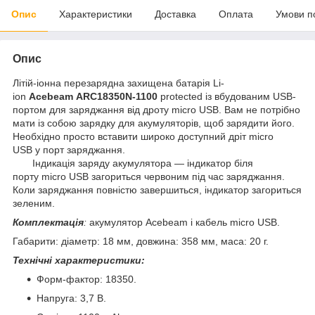
Опис
Характеристики
Доставка
Оплата
Умови п
Опис
Літій-іонна перезарядна захищена батарія Li-
ion
Acebeam
ARC18350N-1100
protected із вбудованим USB-
портом для заряджання від дроту micro USB. Вам не потрібно
мати із собою зарядку для акумуляторів, щоб зарядити його.
Необхідно просто вставити широко доступний дріт micro
USB у порт заряджання.
Індикація заряду акумулятора — індикатор біля
порту micro USB загориться червоним під час заряджання.
Коли заряджання повністю завершиться, індикатор загориться
зеленим.
Комплектація
:
акумулятор Acebeam і кабель micro USB.
Габарити: діаметр: 18 мм, довжина: 358 мм, маса: 20 г.
Технічні характеристики:
Форм-фактор: 18350.
Напруга: 3,7 В.