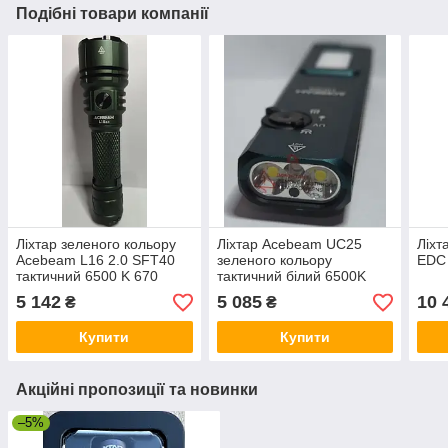
Подібні товари компанії
Ліхтар зеленого кольору
Ліхтар Acebeam UC25
Ліхт
Acebeam L16 2.0 SFT40
зеленого кольору
EDC
тактичний 6500 K 670
тактичний білий 6500K
метрів
ультрафіолет і зелений
5 142
5 085
10 
₴
₴
покажчик
Купити
Купити
Акційні пропозиції та новинки
–5%