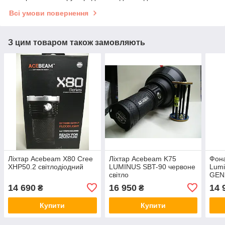
Всі умови повернення
З цим товаром також замовляють
Ліхтар Acebeam X80 Cree
Ліхтар Acebeam K75
Фон
XHP50.2 світлодіодний
LUMINUS SBT-90 червоне
Lumi
світло
GEN
14 690
16 950
14 
₴
₴
Купити
Купити