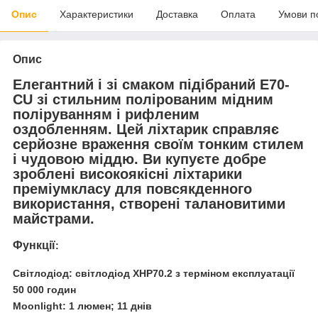
Опис
Характеристики
Доставка
Оплата
Умови п
Опис
Елегантний і зі смаком підібраний E70-
CU зі стильним полірованим мідним
поліруванням і рифленим
оздобленням. Цей ліхтарик справляє
серйозне враження своїм тонким стилем
і чудовою міддю. Ви купуєте добре
зроблені високоякісні ліхтарики
преміумкласу для повсякденного
використання, створені талановитими
майстрами.
Функції
:
Світлодіод: світлодіод XHP70.2 з терміном експлуатації
50 000 годин
Moonlight: 1 люмен; 11 днів