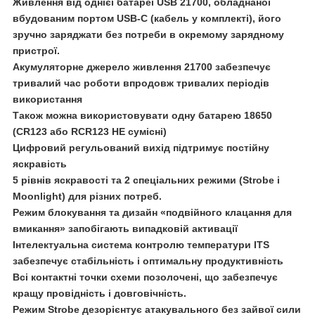
Живлення від однієї батареї USB 21700, обладнаної
вбудованим портом USB-C (кабель у комплекті), його
зручно заряджати без потреби в окремому зарядному
пристрої.
Акумуляторне джерело живлення 21700 забезпечує
тривалий час роботи впродовж тривалих періодів
використання
Також можна використовувати одну батарею 18650
(CR123 або RCR123 НЕ сумісні)
Цифровий регульований вихід підтримує постійну
яскравість
5 рівнів яскравості та 2 спеціальних режими (Strobe і
Moonlight) для різних потреб.
Режим блокування та дизайн «подвійного клацання для
вмикання» запобігають випадковій активації
Інтелектуальна система контролю температури ITS
забезпечує стабільність і оптимальну продуктивність
Всі контактні точки схеми позолочені, що забезпечує
кращу провідність і довговічність.
Режим
Strobe
дезорієнтує атакувального без зайвої сили