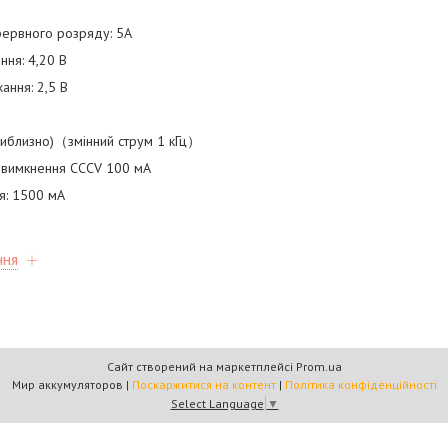
рервного розряду: 5A
ння: 4,20 В
ання: 2,5 В
приблизно)（змінний струм 1 кГц）
, вимкнення CCCV 100 мА
я: 1500 мА
ння
Сайт створений на маркетплейсі
Prom.ua
Мир аккумуляторов |
Поскаржитися на контент
|
Політика конфіденційності
Select Language
▼