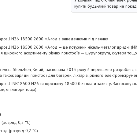
У компанії підключені електронн
купити будь-який товар не покид
pcell N26 18500 2600 мА·год з виведеннями під паяння
pcell N26 18500 2600 мА·год — це потужний нікель-металогідридні (Ni
я широкого асортименту різних пристроїв — шурупокрута, скутера тощо
з міста Shenzhen, Китай, заснована 2013 року й переважно розробляє, ви
 також зарядні пристрої для батарей, ліхтарів, різного електроінструме
Vapcell INR18500 N26 типорозміру 18500 без плати захисту. Застосовуєть
ори, епілятори тощо)
м
 (розряд 0,2 °C)
·год (розряд 0,2 °C)