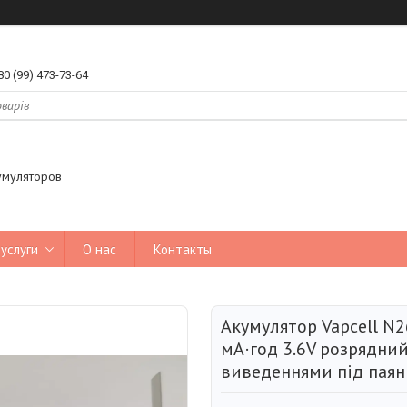
80 (99) 473-73-64
умуляторов
услуги
О нас
Контакты
Акумулятор Vapcell N
мА·год 3.6V розрядний
виведеннями під паян