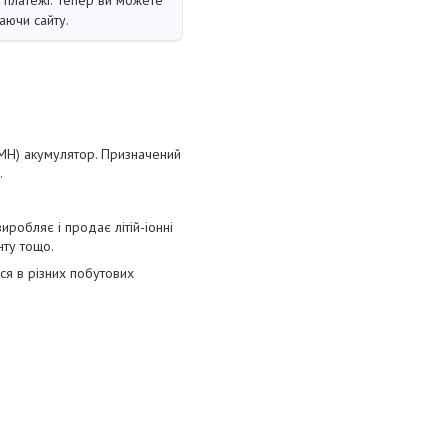
і платежі. Тепер ви можете
аючи сайту.
MH) акумулятор. Призначений
.
робляє і продає літій-іонні
нту тощо.
ся в різних побутових