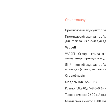
Опис товару
Промисловий акумулятор Va
Промисловий акумулятор Va
для спаювання в складки дл
Vapcell
VAPCELL Group — компанія і
акумулятори преміумкласу, а
Літій — іонний акумулятор 
приладах (ліхтарі, тепловіз
Специфікація:
Модель: INR18500 N26
Розмір: 18,2±0,2*49,0±0,3м
Типова ємність: 2600 мА·год
Мінімальна ємність: 2500 мА