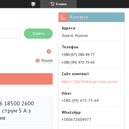
Кошик
Контакти
Знайти
Харків, Україна
+380 (67) 280-49-77
Кошик
+380 (99) 473-73-64
https://18650charger.com.ua/ua/
+380 (99) 473-73-64
26 18500 2600
 струм 5 А з
ня
+380672804977