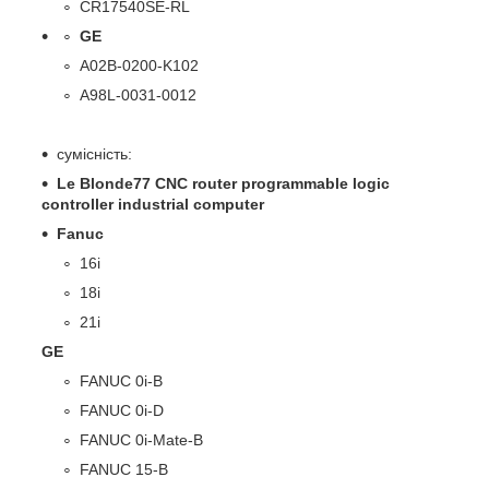
CR17540SE-RL
GE
A02B-0200-K102
A98L-0031-0012
сумісність:
Le Blonde77 CNC router programmable logic
controller industrial computer
Fanuc
16i
18i
21i
GE
FANUC 0i-B
FANUC 0i-D
FANUC 0i-Mate-B
FANUC 15-B