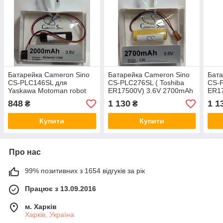
Батарейка Cameron Sino
Батарейка Cameron Sino
Бата
CS-PLC146SL для
CS-PLC276SL ( Toshiba
CS-P
Yaskawa Motoman robot
ER17500V) 3.6V 2700mAh
ER17
3.6V 2000mAh Li-MnO2
з конектором
SOC
848
1 130
1 1
₴
₴
Купити
Купити
Про нас
99% позитивних з 1654 відгуків за рік
Працює з 13.09.2016
м. Харків
Харків, Україна