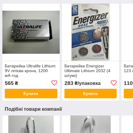
Батарейка Ultralife Lithium
Батарейка Energizer
Бата
9V літієва крона, 1200
Ultimate Lithium 2032 (4
123 
мА·год
штуки)
565
283
110
₴
₴/упаковка
Купити
Купити
Подібні товари компанії