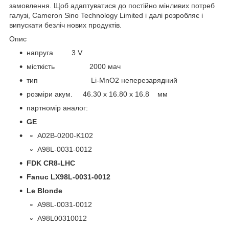
замовлення. Щоб адаптуватися до постійно мінливих потреб
галузі, Cameron Sino Technology Limited і далі розробляє і
випускати безліч нових продуктів.
Опис
напруга 3 V
місткість 2000 мач
тип Li-MnO2 неперезарядний
розміри акум. 46.30 x 16.80 x 16.8 мм
партномір аналог:
GE
A02B-0200-K102
A98L-0031-0012
FDK CR8-LHC
Fanuc LX98L-0031-0012
Le Blonde
A98L-0031-0012
A98L00310012