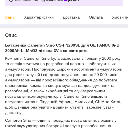
Опис
Характеристики
Доставка
Оплата
Умови п
Опис
Батарейка Cameron Sino CS-FN200SL для GE FANUC 0i-B
2000Ah Li-MnO2 літієва 3V з конектором.
Компанія Cameron Sino була заснована в Гонконгу 2000 року
та спеціалізується на розробленні новітніх і найпотужніших
акумуляторів. Пропонуємо широкий асортимент акумуляторів
для різних галузей і сфер застосування, понад 20 000 типів
акумуляторів — від професійного обладнання до побутової
електроніки. Компанія спеціалізується на дослідженнях та
розробленні, а також виробництві та є універсальним
постачальником акумуляторів. Cameron Sino відкрили
представництва в Південній Африці, Німеччині, США та Китаї,
щоб швидше реагувати на запити клієнтів і забезпечувати
доставку.
Cameron Sino — один із провідних постачальників рішень у
галузі акумуляторних батарей і послуг з розроблення на