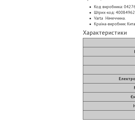
Код виробника: 042
Штрих-код: 4008496
Varta Німеччина.
Країна-виробник: Кита
Характеристики
Електро
Єм