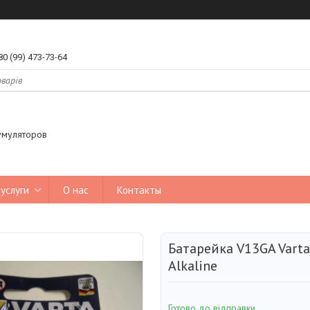
80 (99) 473-73-64
умуляторов
услуги
О нас
Контакты
Батарейка V13GA Varta
Alkaline
Готово до відправки