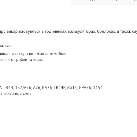
ру використовуються в годинниках, калькуляторах, брелоках, а також сл
атися:
вання тиску в колесах автомобіля.
и, як-от рибки та інше.
GA, LR44, 157/A76, A76, KA76, LR44P, AG13, GPA76, 1154.
: alkaline, лужна