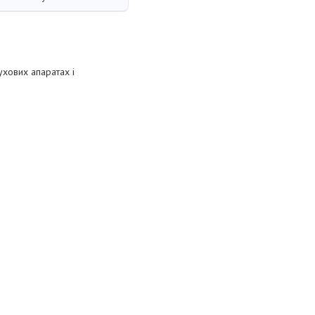
ухових апаратах і