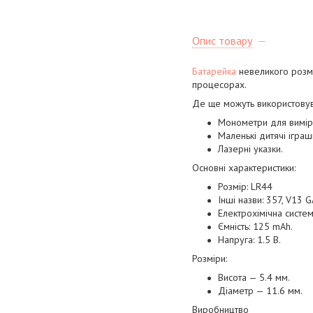
Опис товару
Батарейка
невеликого розмі
процесорах.
Де ще можуть використовув
Монометри для вимірю
Маленькі дитячі іграшк
Лазерні указки.
Основні характеристики:
Розмір: LR44
Інші назви: 357, V13 
Електрохімічна система
Ємність: 125 mAh.
Напруга: 1.5 В.
Розміри:
Висота — 5.4 мм.
Діаметр — 11.6 мм.
Виробництво