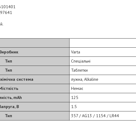
76101401
297641
й.
Виробник
Varta
Тип
Спеціальні
Тип
Таблетки
хімічна система
лужна, Alkaline
Місткість
Немає
ність, mAh
125
Напруга, В
1.5
Тип
357 / AG13 / 1154 / LR44