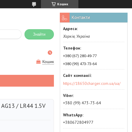
Кошик
Контакти
Знайти
Харків, Україна
+380 (67) 280-49-77
Кошик
+380 (99) 473-73-64
https://18650charger.com.ua/ua/
+380 (99) 473-73-64
 AG13 / LR44 1.5V
+380672804977