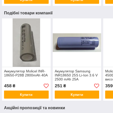
Подібні товари компанії
Аккумулятор Molicel INR-
Акумулятор Samsung
Moli
18650-P28B 2800mAh 40A
INR18650 25S Li-Ion 3.6 V
450
2500 mAh 25A
висо
високотоковий без захисту
458
251
359
₴
₴
Купити
Купити
Акційні пропозиції та новинки