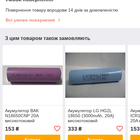
Повернення товару впродовж 14 днів за домовленістю
Всі умови повернення
З цим товаром також замовляють
Акумулятор BAK
Акумулятор LG HG2L
Аку
N18650CNP 20A
18650 (3000mAh, 20A)
ICR
високотоковий
високотоковий
20A 
153
333
153
₴
₴
Купити
Купити