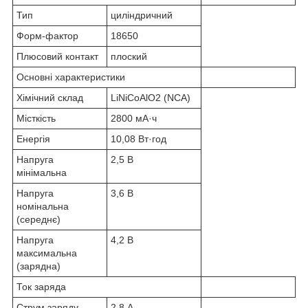
Тип
циліндричний
Форм-фактор
18650
Плюсовий контакт
плоский
Основні характеристики
Хімічний склад
LiNiCoAlO
2
(NCA)
Місткість
2800 мА·ч
Енергія
10,08 Вт·год
Напруга
2,5 В
мінімальна
Напруга
3,6 В
номінальна
(середнє)
Напруга
4,2 В
максимальна
(зарядна)
Ток заряда
Струм заряду
2,8 А