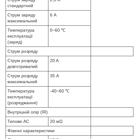
стандартний
Струм заряду
6 А
максимальний
Температура
0~60 ℃
експлуатації
(заряд)
Струм розряду
Струм розряду
20 A
довготривалий
Струм розряду
35 А
максимальний
Температура
-40~60 ℃
експлуатації
(розряджання)
Внутрішній опір (IR)
Типове AC
20 мΩ
Фізичні характеристики