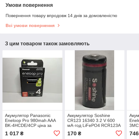
Умови повернення
Повернення товару впродовж 14 днів за домовленістю
Всі умови повернення
З цим товаром також замовляють
Акумулятор Panasonic
Аккумулятор Soshine
Акум
Eneloop Pro 980mah AAA
CR123 16340 3.2 V 600
Enel
BK-4HCDE/4CP ціна за
мА·год LiFePO4 RCR123A
3MC
блістер 4 штуки
1 017
170
746
₴
₴