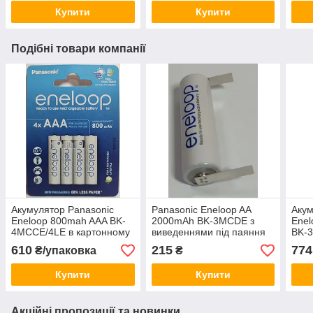
Купити
Купити
Подібні товари компанії
Акумулятор Panasonic
Panasonic Eneloop AA
Акум
Eneloop 800mah AAA BK-
2000mAh BK-3MCDE з
Enel
4MCCE/4LE в картонному
виведеннями під паяння
BK-3
блістері
U-tags
610
215
774
₴/упаковка
₴
Купити
Купити
Акційні пропозиції та новинки