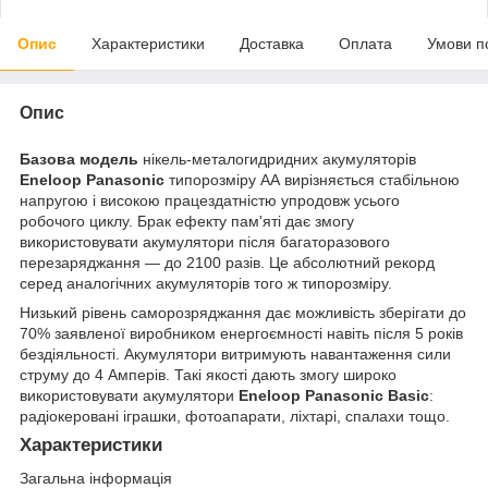
Опис
Характеристики
Доставка
Оплата
Умови п
Опис
Базова модель
нікель-металогидридних акумуляторів
Eneloop Panasonic
типорозміру АА вирізняється стабільною
напругою і високою працездатністю упродовж усього
робочого циклу. Брак ефекту пам'яті дає змогу
використовувати акумулятори після багаторазового
перезаряджання — до 2100 разів. Це абсолютний рекорд
серед аналогічних акумуляторів того ж типорозміру.
Низький рівень саморозряджання дає можливість зберігати до
70% заявленої виробником енергоємності навіть після 5 років
бездіяльності. Акумулятори витримують навантаження сили
струму до 4 Амперів. Такі якості дають змогу широко
використовувати акумулятори
Eneloop Panasonic Basic
:
радіокеровані іграшки, фотоапарати, ліхтарі, спалахи тощо.
Характеристики
Загальна інформація