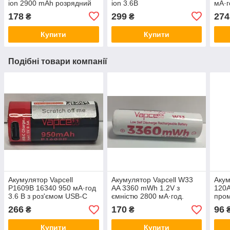
ion 2900 mAh розрядний
ion 3.6В
мА·г
струм 8.25A
178
299
274
₴
₴
Купити
Купити
Подібні товари компанії
Акумулятор Vapcell
Акумулятор Vapcell W33
Акум
P1609B 16340 950 мА·год
AA 3360 mWh 1.2V з
120A
3.6 В з роз'ємом USB-C
ємністю 2800 мА·год.
пром
вив
266
170
96
₴
₴
Купити
Купити