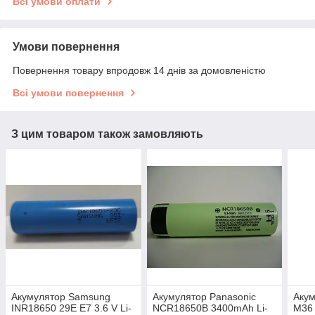
Всі умови оплати
Умови повернення
Повернення товару впродовж 14 днів за домовленістю
Всі умови повернення
З цим товаром також замовляють
Акумулятор Samsung
Акумулятор Panasonic
Акум
INR18650 29E E7 3.6 V Li-
NCR18650B 3400mAh Li-
M36 