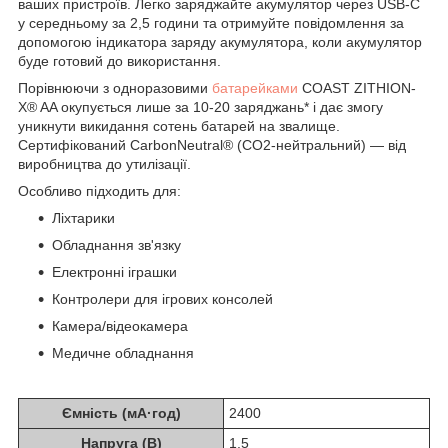
ваших пристроїв. Легко заряджайте акумулятор через USB-C
у середньому за 2,5 години та отримуйте повідомлення за
допомогою індикатора заряду акумулятора, коли акумулятор
буде готовий до використання.
Порівнюючи з одноразовими
батарейками
COAST ZITHION-
X® AA окупується лише за 10-20 заряджань* і дає змогу
уникнути викидання сотень батарей на звалище.
Сертифікований CarbonNeutral® (CO2-нейтральний) — від
виробництва до утилізації.
Особливо підходить для:
Ліхтарики
Обладнання зв'язку
Електронні іграшки
Контролери для ігрових консолей
Камера/відеокамера
Медичне обладнання
Ємність (мА·год)
2400
Напруга (В)
1,5