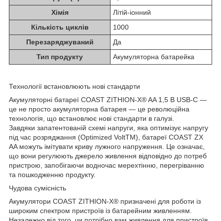
Хімія
Літій-іонний
Кількість циклів
1000
Перезаряджуваний
Да
Тип продукту
Акумуляторна батарейка
Технології встановлюють нові стандарти
Акумуляторні батареї COAST ZITHION-X® AA 1,5 В USB-C —
це не просто акумуляторна батарея — це революційна
технологія, що встановлює нові стандарти в галузі.
Завдяки запатентованій схемі напруги, яка оптимізує напругу
під час розряджання (Optimized VoltTM), батареї COAST ZX
AA можуть імітувати криву лужного напруження. Це означає,
що вони регулюють джерело живлення відповідно до потреб
пристрою, запобігаючи водночас мерехтінню, перегріванню
та пошкодженню продукту.
Чудова сумісність
Акумулятори COAST ZITHION-X® призначені для роботи із
широким спектром пристроїв із батарейним живленням.
Незалежно від того, чи потрібно вам живлення для пристроїв