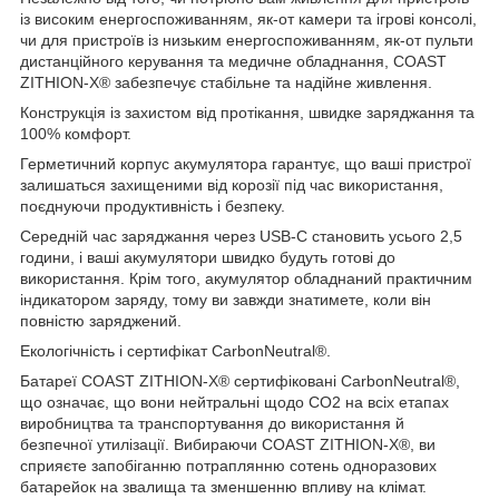
із високим енергоспоживанням, як-от камери та ігрові консолі,
чи для пристроїв із низьким енергоспоживанням, як-от пульти
дистанційного керування та медичне обладнання, COAST
ZITHION-X® забезпечує стабільне та надійне живлення.
Конструкція із захистом від протікання, швидке заряджання та
100% комфорт.
Герметичний корпус акумулятора гарантує, що ваші пристрої
залишаться захищеними від корозії під час використання,
поєднуючи продуктивність і безпеку.
Середній час заряджання через USB-C становить усього 2,5
години, і ваші акумулятори швидко будуть готові до
використання. Крім того, акумулятор обладнаний практичним
індикатором заряду, тому ви завжди знатимете, коли він
повністю заряджений.
Екологічність і сертифікат CarbonNeutral®.
Батареї COAST ZITHION-X® сертифіковані CarbonNeutral®,
що означає, що вони нейтральні щодо CO2 на всіх етапах
виробництва та транспортування до використання й
безпечної утилізації. Вибираючи COAST ZITHION-X®, ви
сприяєте запобіганню потраплянню сотень одноразових
батарейок на звалища та зменшенню впливу на клімат.