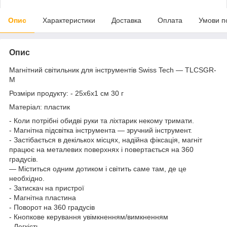
Опис
Характеристики
Доставка
Оплата
Умови п
Опис
Магнітний світильник для інструментів Swiss Tech — TLCSGR-
M
Розміри продукту: - 25x6x1 см 30 г
Матеріал: пластик
- Коли потрібні обидві руки та ліхтарик некому тримати.
- Магнітна підсвітка інструмента — зручний інструмент.
- Застібається в декількох місцях, надійна фіксація, магніт
працює на металевих поверхнях і повертається на 360
градусів.
— Міститься одним дотиком і світить саме там, де це
необхідно.
- Затискач на пристрої
- Магнітна пластина
- Поворот на 360 градусів
- Кнопкове керування увімкненням/вимкненням
- Легкість