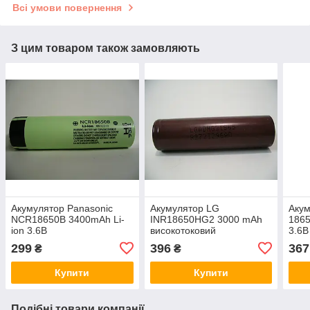
Всі умови повернення
З цим товаром також замовляють
Акумулятор Panasonic
Акумулятор LG
Акум
NCR18650B 3400mAh Li-
INR18650HG2 3000 mAh
1865
ion 3.6В
високотоковий
3.6В
299
396
367
₴
₴
Купити
Купити
Подібні товари компанії