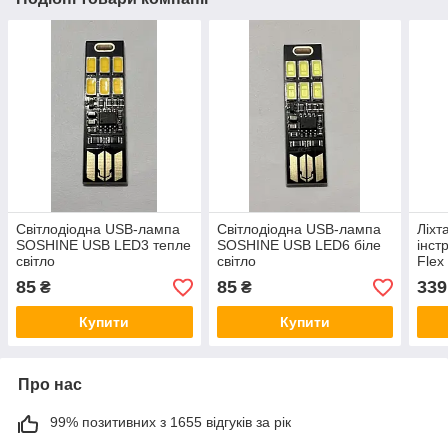
Світлодіодна USB-лампа
Світлодіодна USB-лампа
Ліхт
SOSHINE USB LED3 тепле
SOSHINE USB LED6 біле
інст
світло
світло
Flex
85
85
339
₴
₴
Купити
Купити
Про нас
99% позитивних з 1655 відгуків за рік