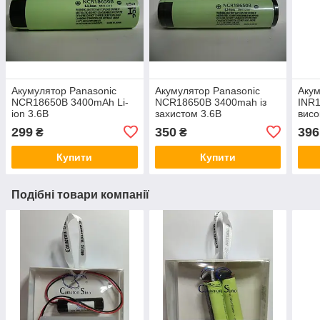
Акумулятор Panasonic
Акумулятор Panasonic
Аку
NCR18650B 3400mAh Li-
NCR18650B 3400mah із
INR
ion 3.6В
захистом 3.6В
висо
299
350
396
₴
₴
Купити
Купити
Подібні товари компанії