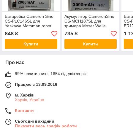
Батарейка Cameron Sino
Акумулятор CameronSino
Бата
CS-PLC146SL для
CS-MCH187SL для
CS-P
Yaskawa Motoman robot
тримера Moser Wella
ER1
3.6V 2000mAh Li-MnO2
Academy Super Cordless
з ко
848
735
1 1
₴
₴
NiMh 3.6V 2000mAh
Купити
Купити
Про нас
99% позитивних з 1654 відгуків за рік
Працює з 13.09.2016
м. Харків
Харків, Україна
Контакти
Сьогодні вихідний
Показати весь графік роботи