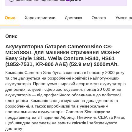
Опис
Характеристики
Доставка
Оплата
Умови п
Опис
Акумуляторна батарея CameronSino CS-
MCS188SL для машинки стриження MOSER
Easy Style 1881, Wella Contura HS40, HS61
(1852-7531, KR-800 AAE) (52.9 мм) 2000mAh.
Компанія Cameron Sino була заснована в Гонконгу 2000 року
та спеціалізується на розробленні новітніх і найпотужніших
акумуляторів. Пропонуємо широкий асортимент акумуляторів
для різних галузей і сфер застосування, понад 20 000 типів
акумуляторів — від професійного обладнання до побутової
електроніки. Компанія спеціалізується на дослідженнях та
розробленні, а також виробництві та є універсальним
постачальником акумуляторів. Cameron Sino відкрили
представництва в Південній Африці, Німеччині, США та Китаї,
щоб швидше реагувати на запити клієнтів і забезпечувати
доставку.