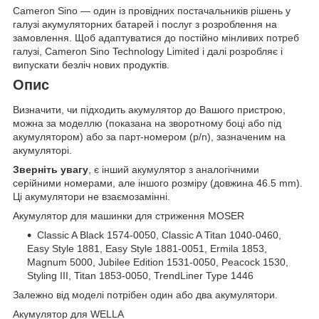
Cameron Sino — один із провідних постачальників рішень у
галузі акумуляторних батарей і послуг з розроблення на
замовлення. Щоб адаптуватися до постійно мінливих потреб
галузі, Cameron Sino Technology Limited і далі розробляє і
випускати безліч нових продуктів.
Опис
Визначити, чи підходить акумулятор до Вашого пристрою,
можна за моделлю (показана на зворотному боці або під
акумулятором) або за парт-номером (p/n), зазначеним на
акумуляторі.
Зверніть увагу
, є інший акумулятор з аналогічними
серійними номерами, але іншого розміру (довжина 46.5 mm).
Ці акумулятори не взаємозамінні.
Акумулятор для машинки для стриження MOSER
Classic A Black 1574-0050, Classic A Titan 1040-0460,
Easy Style 1881, Easy Style 1881-0051, Ermila 1853,
Magnum 5000, Jubilee Edition 1531-0050, Peacock 1530,
Styling III, Titan 1853-0050, TrendLiner Type 1446
Залежно від моделі потрібен один або два акумулятори.
Акумулятор для WELLA