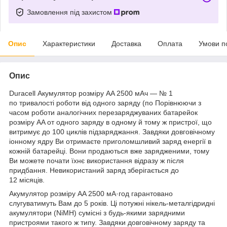
Замовлення під захистом
Опис
Характеристики
Доставка
Оплата
Умови п
Опис
Duracell Акумулятор розміру AA 2500 мАч — № 1
по тривалості роботи від одного заряду (по Порівнюючи з
часом роботи аналогічних перезаряджуваних батарейок
розміру AA от одного заряду в одному й тому ж пристрої, що
витримує до 100 циклів підзаряджання. Завдяки довговічному
іонному ядру Ви отримаєте приголомшливий заряд енергії в
кожній батарейці. Вони продаються вже зарядженими, тому
Ви можете почати їхнє використання відразу ж після
придбання. Невикористаний заряд зберігається до
12 місяців.
Акумулятор розміру AA 2500 мА·год гарантовано
слугуватимуть Вам до 5 років. Ці потужні нікель-металгідридні
акумулятори (NiMH) сумісні з будь-якими зарядними
пристроями такого ж типу. Завдяки довговічному заряду та