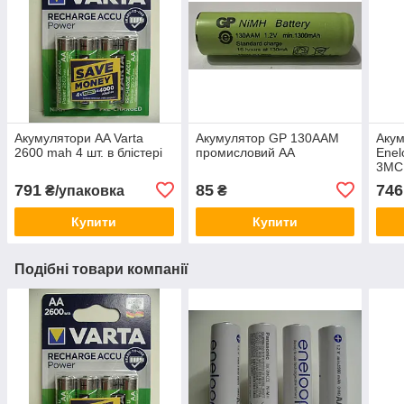
Акумулятори AA Varta
Акумулятор GP 130AAM
Акум
2600 mah 4 шт. в блістері
промисловий AA
Enel
3MC
791
85
746
₴/упаковка
₴
Купити
Купити
Подібні товари компанії