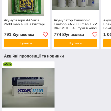
Акумулятори AA Varta
Акумулятор Panasonic
Акум
2600 mah 4 шт. в блістері
Eneloop AA 2000 mAh 1.2V
Enel
BK-3MCDE 4 штуки в кейсі
BK-4
бліс
791
774
1 0
₴/упаковка
₴/упаковка
Купити
Купити
Акційні пропозиції та новинки
–5%