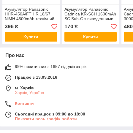
Акумулятор Panasonic
Акумулятор Panasonic
Акку
HHR-450A/FT HR 18/67
Cadnica KR-SCH 1600mAh
Cadn
NiMH 4500mAh технічний
SC Sub-C з виведеннями
300
18670 з виведеннями під
під паяння
396
170
480
₴
₴
паяння
Купити
Купити
Про нас
99% позитивних з 1657 відгуків за рік
Працює з 13.09.2016
м. Харків
Харків, Україна
Контакти
Сьогодні працює з 09:00 до 18:00
Показати весь графік роботи