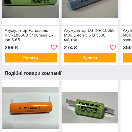
Акумулятор Panasonic
Акумулятор LG INR 18650
Акум
NCR18650B 3400mAh Li-
M36 Li-Ion 3.6 В 3600
NCR
ion 3.6В
мА·год
захи
299
274
350
₴
₴
Купити
Купити
Подібні товари компанії