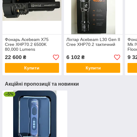
Фонарь Acebeam X75
Ліхтар Acebeam L30 Gen II
Фона
Cree XHP70.2 6500K
Cree XHP70.2 тактичний
Mk I
80,000 Lumens
Floo
22 600
6 102
9 3
₴
₴
Купити
Купити
Акційні пропозиції та новинки
–5%