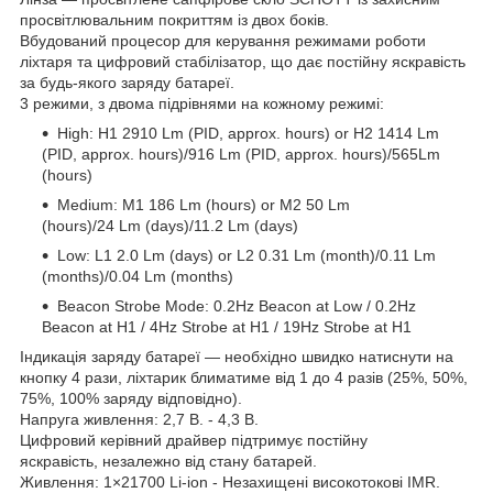
просвітлювальним покриттям із двох боків.
Вбудований процесор для керування режимами роботи
ліхтаря та цифровий стабілізатор, що дає постійну яскравість
за будь-якого заряду батареї.
3 режими, з двома підрівнями на кожному режимі:
High: H1 2910 Lm (PID, approx. hours) or H2 1414 Lm
(PID, approx. hours)/916 Lm (PID, approx. hours)/565Lm
(hours)
Medium: M1 186 Lm (hours) or M2 50 Lm
(hours)/24 Lm (days)/11.2 Lm (days)
Low: L1 2.0 Lm (days) or L2 0.31 Lm (month)/0.11 Lm
(months)/0.04 Lm (months)
Beacon Strobe Mode: 0.2Hz Beacon at Low / 0.2Hz
Beacon at H1 / 4Hz Strobe at H1 / 19Hz Strobe at H1
Індикація заряду батареї — необхідно швидко натиснути на
кнопку 4 рази, ліхтарик блиматиме від 1 до 4 разів (25%, 50%,
75%, 100% заряду відповідно).
Напруга живлення: 2,7 В. - 4,3 В.
Цифровий керівний драйвер підтримує постійну
яскравість, незалежно від стану батарей.
Живлення: 1×21700 Li-ion - Незахищені високотокові IMR.