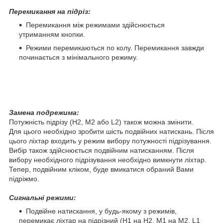
Перемикання на підріз:
Перемикання між режимами здійснюється
утриманням кнопки.
Режими перемикаються по колу. Перемикання завжди
починається з мінімального режиму.
Замена подрежима:
Потужність підрізу (H2, M2 або L2) також можна змінити.
Для цього необхідно зробити шість подвійних натискань. Після
цього ліхтар входить у режим вибору потужності підрізування.
Вибір також здійснюється подвійним натисканням. Після
вибору необхідного підрізування необхідно вимкнути ліхтар.
Тепер, подвійним кліком, буде вмикатися обраний Вами
підріжмо.
Сигнальні режими:
Подвійне натискання, у будь-якому з режимів,
перемикає ліхтар на підрізний (H1 на H2, M1 на M2, L1