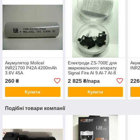
Акумулятор Molicel
Електроди ZS-700E для
Аку
INR21700 P42A 4200mAh
зварювального апарату
INR
3.6V 45A
Signal Fire AI 9 AI-7 AI-8
ціна за пару
260
2 825
226
₴
₴/пара
Купити
Купити
Подібні товари компанії