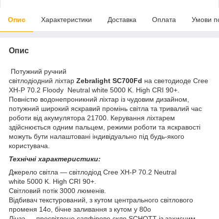
Опис
Характеристики
Доставка
Оплата
Умови п
Опис
Потужний ручний
світлодіодний ліхтар
Zebralight SC700Fd
на светодиоде Cree
XH-P 70.2 Floody Neutral white 5000 K. High CRI 90+.
Повністю водонепроникний ліхтар із чудовим дизайном,
потужний широкий яскравий промінь світла та тривалий час
роботи від акумулятора 21700. Керування ліхтарем
здійснюється одним пальцем, режими роботи та яскравості
можуть бути налаштовані індивідуально під будь-якого
користувача.
Технічні характеристики:
Джерело світла — світлодіод Cree XH-P 70.2 Neutral
white 5000 K. High CRI 90+.
Світловий потік 3000 люменів.
Відбивач текстурований, з кутом центрального світлового
променя 14
о
, бічне заливання з кутом у 80
о
Лінза — просвітлене сапфірове скло SCHOTT із захисним