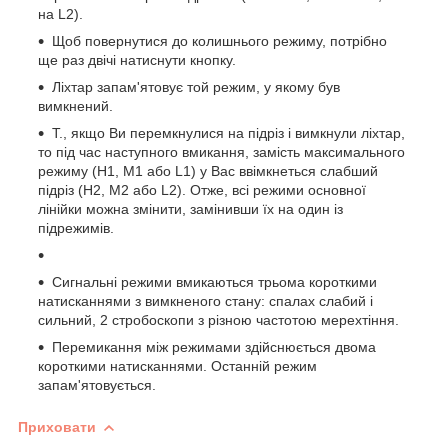
на L2).
Щоб повернутися до колишнього режиму, потрібно
ще раз двічі натиснути кнопку.
Ліхтар запам'ятовує той режим, у якому був
вимкнений.
Т., якщо Ви перемкнулися на підріз і вимкнули ліхтар,
то під час наступного вмикання, замість максимального
режиму (H1, M1 або L1) у Вас ввімкнеться слабший
підріз (H2, M2 або L2). Отже, всі режими основної
лінійки можна змінити, замінивши їх на один із
підрежимів.
Сигнальні режими вмикаються трьома короткими
натисканнями з вимкненого стану: спалах слабий і
сильний, 2 стробоскопи з різною частотою мерехтіння.
Перемикання між режимами здійснюється двома
короткими натисканнями. Останній режим
запам'ятовується.
Приховати