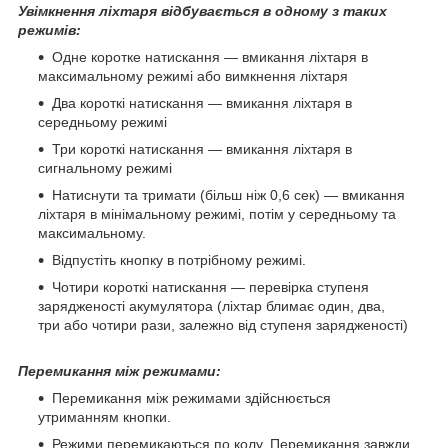
Увімкнення ліхтаря відбувається в одному з таких
режимів:
Одне коротке натискання — вмикання ліхтаря в
максимальному режимі або вимкнення ліхтаря
Два короткі натискання — вмикання ліхтаря в
середньому режимі
Три короткі натискання — вмикання ліхтаря в
сигнальному режимі
Натиснути та тримати (більш ніж 0,6 сек) — вмикання
ліхтаря в мінімальному режимі, потім у середньому та
максимальному.
Відпустіть кнопку в потрібному режимі.
Чотири короткі натискання — перевірка ступеня
зарядженості акумулятора (ліхтар блимає один, два,
три або чотири рази, залежно від ступеня зарядженості)
Перемикання між режимами:
Перемикання між режимами здійснюється
утриманням кнопки.
Режими перемикаються по колу. Перемикання завжди