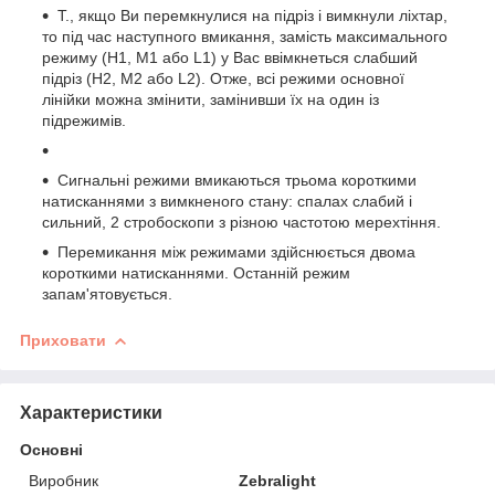
Т., якщо Ви перемкнулися на підріз і вимкнули ліхтар,
то під час наступного вмикання, замість максимального
режиму (H1, M1 або L1) у Вас ввімкнеться слабший
підріз (H2, M2 або L2). Отже, всі режими основної
лінійки можна змінити, замінивши їх на один із
підрежимів.
Сигнальні режими вмикаються трьома короткими
натисканнями з вимкненого стану: спалах слабий і
сильний, 2 стробоскопи з різною частотою мерехтіння.
Перемикання між режимами здійснюється двома
короткими натисканнями. Останній режим
запам'ятовується.
Приховати
Характеристики
Основні
Виробник
Zebralight