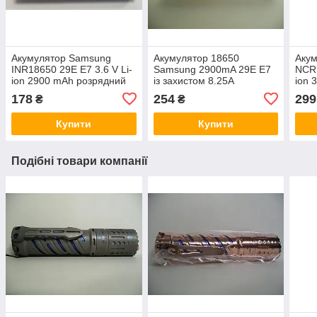
Акумулятор Samsung
Акумулятор 18650
Акум
INR18650 29E E7 3.6 V Li-
Samsung 2900mA 29E E7
NCR
ion 2900 mAh розрядний
із захистом 8.25A
ion 
струм 8.25A
178
254
299
₴
₴
Купити
Купити
Подібні товари компанії