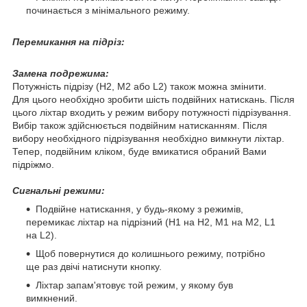
починається з мінімального режиму.
Перемикання на підріз:
Замена подрежима:
Потужність підрізу (H2, M2 або L2) також можна змінити.
Для цього необхідно зробити шість подвійних натискань. Після
цього ліхтар входить у режим вибору потужності підрізування.
Вибір також здійснюється подвійним натисканням. Після
вибору необхідного підрізування необхідно вимкнути ліхтар.
Тепер, подвійним кліком, буде вмикатися обраний Вами
підріжмо.
Сигнальні режими:
Подвійне натискання, у будь-якому з режимів,
перемикає ліхтар на підрізний (H1 на H2, M1 на M2, L1
на L2).
Щоб повернутися до колишнього режиму, потрібно
ще раз двічі натиснути кнопку.
Ліхтар запам'ятовує той режим, у якому був
вимкнений.