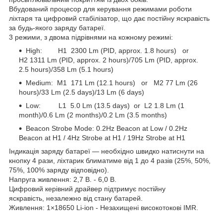
Вбудований процесор для керування режимами роботи
ліхтаря та цифровий стабілізатор, що дає постійну яскравість
за будь-якого заряду батареї.
3 режими, з двома підрівнями на кожному режимі:
High: H1 2300 Lm (PID, approx. 1.8 hours) or
H2 1311 Lm (PID, approx. 2 hours)/705 Lm (PID, approx.
2.5 hours)/358 Lm (5.1 hours)
Medium: M1 171 Lm (12.1 hours) or M2 77 Lm (26
hours)/33 Lm (2.5 days)/13 Lm (6 days)
Low: L1 5.0 Lm (13.5 days) or L2 1.8 Lm (1
month)/0.6 Lm (2 months)/0.2 Lm (3.5 months)
Beacon Strobe Mode: 0.2Hz Beacon at Low / 0.2Hz
Beacon at H1 / 4Hz Strobe at H1 / 19Hz Strobe at H1
Індикація заряду батареї — необхідно швидко натиснути на
кнопку 4 рази, ліхтарик блиматиме від 1 до 4 разів (25%, 50%,
75%, 100% заряду відповідно).
Напруга живлення: 2,7 В. - 6,0 В.
Цифровий керівний драйвер підтримує постійну
яскравість, незалежно від стану батарей.
Живлення: 1×18650 Li-ion - Незахищені високотокові IMR.