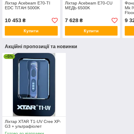
Ліхтар Acebeam E70-TI
Ліхтар Acebeam E70-CU
Фона
EDC TiТАН 5000K
МЕДЬ 6500K
Mk I
Floo
10 453
7 628
9 3
₴
₴
Купити
Купити
Акційні пропозиції та новинки
–5%
Ліхтар XTAR T1-UV Cree XP-
G3 + ультрафіолет
Готово до відправки