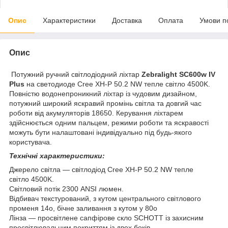
Опис
Характеристики
Доставка
Оплата
Умови п
Опис
Потужний ручний світлодіодний ліхтар
Zebralight SC600w IV
Plus
на светодиоде Cree XH-P 50.2 NW тепле світло 4500K.
Повністю водонепроникний ліхтар із чудовим дизайном,
потужний широкий яскравий промінь світла та довгий час
роботи від акумуляторів 18650. Керування ліхтарем
здійснюється одним пальцем, режими роботи та яскравості
можуть бути налаштовані індивідуально під будь-якого
користувача.
Технічні характеристики:
Джерело світла — світлодіод Cree XH-P 50.2 NW тепле
світло 4500K.
Світловий потік 2300 ANSI люмен.
Відбивач текстурований, з кутом центрального світлового
променя 14
о
, бічне заливання з кутом у 80
о
Лінза — просвітлене сапфірове скло SCHOTT із захисним
просвітлювальним покриттям із двох боків.