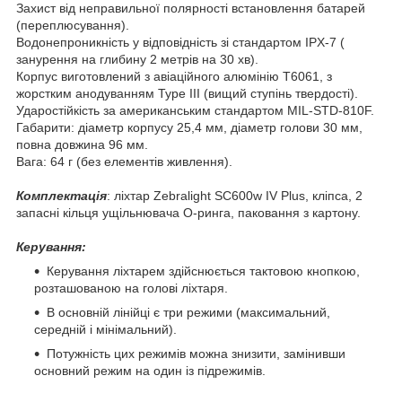
Захист від неправильної полярності встановлення батарей
(переплюсування).
Водонепроникність у відповідність зі стандартом IPX-7 (
занурення на глибину 2 метрів на 30 хв).
Корпус виготовлений з авіаційного алюмінію T6061, з
жорстким анодуванням Type III (вищий ступінь твердості).
Ударостійкість за американським стандартом MIL-STD-810F.
Габарити: діаметр корпусу 25,4 мм, діаметр голови 30 мм,
повна довжина 96 мм.
Вага: 64 г (без елементів живлення).
Комплектація
: ліхтар Zebralight SC600w IV Plus, кліпса, 2
запасні кільця ущільнювача О-ринга, паковання з картону.
Керування:
Керування ліхтарем здійснюється тактовою кнопкою,
розташованою на голові ліхтаря.
В основній лінійці є три режими (максимальний,
середній і мінімальний).
Потужність цих режимів можна знизити, замінивши
основний режим на один із підрежимів.