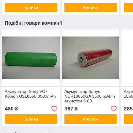
Купити
Купити
Подібні товари компанії
Акумулятор Sony VC7
Акумулятор Sanyo
Аку
Konion US18650 3500mAh
NCR18650GA 3500 mAh із
1865
захистом 3.6В
480
367
285
₴
₴
Купити
Купити