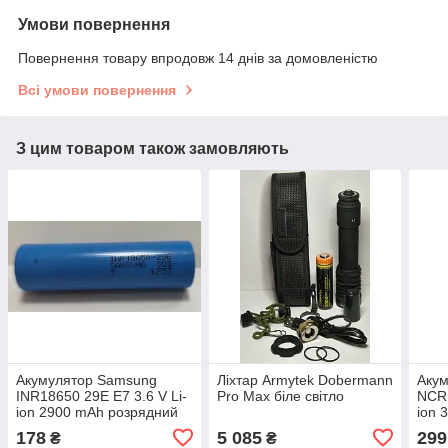
Умови повернення
Повернення товару впродовж 14 днів за домовленістю
Всі умови повернення
З цим товаром також замовляють
Акумулятор Samsung
Ліхтар Armytek Dobermann
Акум
INR18650 29E E7 3.6 V Li-
Pro Max біле світло
NCR
ion 2900 mAh розрядний
ion 
струм 8.25A
178
5 085
299
₴
₴