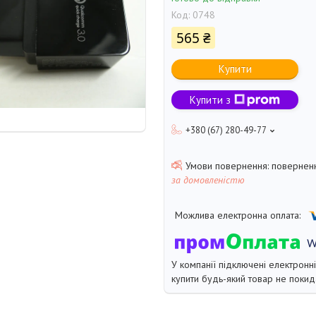
Код:
0748
565 ₴
Купити
Купити з
+380 (67) 280-49-77
поверненн
за домовленістю
У компанії підключені електронн
купити будь-який товар не покид