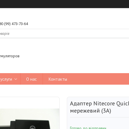
80 (99) 473-73-64
умуляторов
услуги
О нас
Контакты
Адаптер Nitecore Quick
мережевий (3A)
Готово до відправки