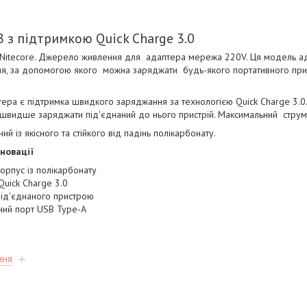
B з підтримкою Quick Charge 3.0
Nitecore. Джерело живлення для адаптера мережа 220V. Ця модель а
я, за допомогою якого можна заряджати будь-якого портативного при
ера є підтримка швидкого заряджання за технологією Quick Charge 3.0
і швидше заряджати під'єднаний до нього пристрій. Максимальний струм
й із якісного та стійкого від падінь полікарбонату.
нновації
орпус із полікарбонату
Quick Charge 3.0
ід'єднаного пристрою
ний порт USB Type-A
ння