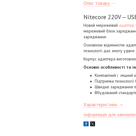
Опис товару
Nitecore 220V — US
Новий мережевий
адаптер
мережевий блок заряджанн
заряджання.
Основною відмінністю адапт
технології дає змогу удвіч
Корпус адаптера виготовлени
Основні особливості та і
Компактний і міцний к
Підтримка технології 
Швидке заряджання п
Вбудований стандарт
Характеристики
Інформація для замовле