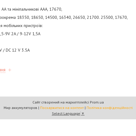
і АА та мініпальчикові ААА, 17670,
, зокрема 18350, 18650, 14500, 16340, 26650, 21700. 25500, 17670,
я мобільних пристроїв:
6,5-9V 2A / 9-12V 1,5A
V / DC 12 V 3.5A
ння
Сайт створений на маркетплейсі
Prom.ua
Мир аккумуляторов |
Поскаржитися на контент
|
Політика конфіденційності
Select Language
▼