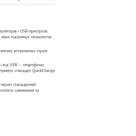
уляторів і USB-пристроїв.
з яких підтримує технологію
оматично встановлює струм
ї від USB — смартфони,
дтримує стандарт QuickCharge
і через стандартний
роткого замикання та