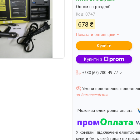
Оптом і в роздріб
Код:
0747
678 ₴
Показати оптові ціни
Купити
Купити з
+380 (67) 280-49-77
поверненн
за домовленістю
У компанії підключені електронн
купити будь-який товар не покид