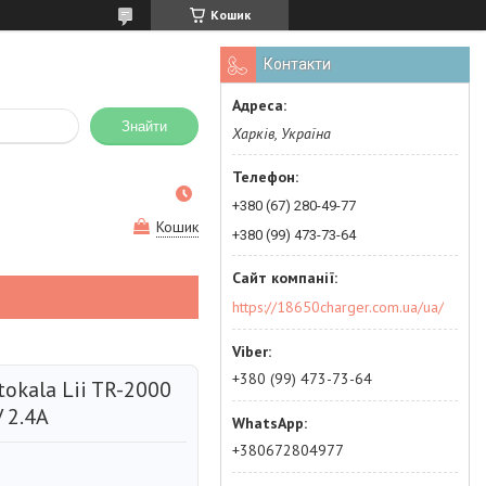
Кошик
Контакти
Знайти
Харків, Україна
+380 (67) 280-49-77
Кошик
+380 (99) 473-73-64
https://18650charger.com.ua/ua/
+380 (99) 473-73-64
okala Lii TR-2000
 2.4A
+380672804977