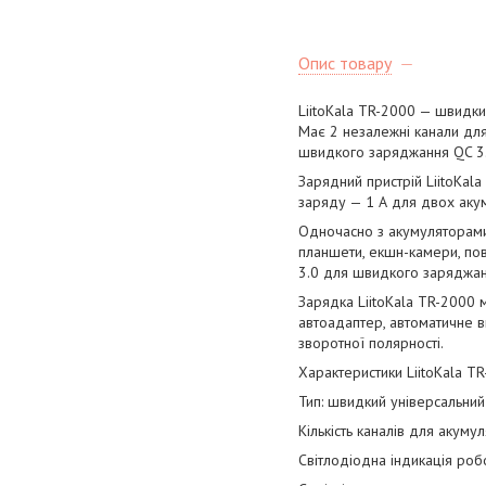
Опис товару
LiitoKala TR-2000 — швидки
Має 2 незалежні канали для 
швидкого заряджання QC 3.
Зарядний пристрій LiitoKal
заряду — 1 А для двох аку
Одночасно з акумуляторами
планшети, екшн-камери, по
3.0 для швидкого заряджанн
Зарядка LiitoKala TR-2000 
автоадаптер, автоматичне в
зворотної полярності.
Характеристики LiitoKala TR
Тип: швидкий універсальний
Кількість каналів для акуму
Світлодіодна індикація роб