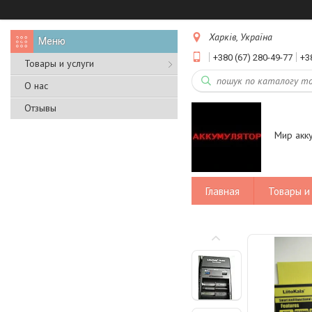
Харків, Україна
+380 (67) 280-49-77
+3
Товары и услуги
О нас
Отзывы
Мир акк
Главная
Товары и 