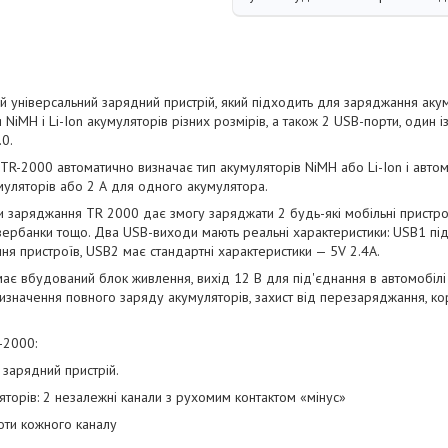
й універсальний зарядний пристрій, який підходить для заряджання акум
NiMH і Li-Ion акумуляторів різних розмірів, а також 2 USB-порти, один і
0.
a TR-2000 автоматично визначає тип акумуляторів NiMH або Li-Ion і авт
муляторів або 2 А для одного акумулятора.
 заряджання TR 2000 дає змогу заряджати 2 будь-які мобільні пристро
вербанки тощо. Два USB-виходи мають реальні характеристики: USB1 пі
я пристроїв, USB2 має стандартні характеристики — 5V 2.4A.
має вбудований блок живлення, вихід 12 В для під'єднання в автомобіл
изначення повного заряду акумуляторів, захист від перезаряджання, ко
-2000:
 зарядний пристрій.
ляторів: 2 незалежні канали з рухомим контактом «мінус»
оти кожного каналу