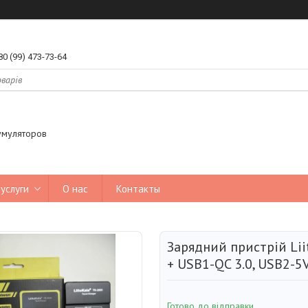
80 (99) 473-73-64
умуляторов
услуги
О нас
Контакты
Зарядний пристрій Liit
+ USB1-QC 3.0, USB2-5V
Готово до відправки