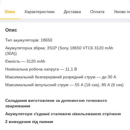
Опис
Характеристики
Доставка
Оплата
Умови п
Опис
Тип акумуляторів: 18650
Акумуляторна збірка: 3S1P (Sony 18650 VTC6 3120 mAh
(30А))
Ємність — 3120 mAh
Номінальна робоча напруга — 11,1 B
Максимальний безперервний розрядний струм — до 30 А
Максимальний імпульсний струм — 55 А (16 сек), 80 А (6 сек)
Складання виготовлене за допомогою точкового
зварювання
Акумулятори з'єднані сталевою нікельованою стрічкою
2 виведення під паяння