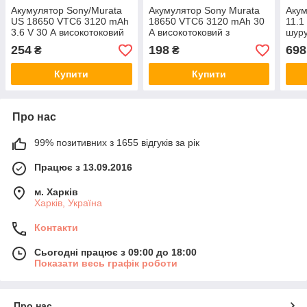
Акумулятор Sony/Murata
Акумулятор Sony Murata
Акум
US 18650 VTC6 3120 mAh
18650 VTC6 3120 mAh 30
11.1
3.6 V 30 А високотоковий
А високотоковий з
шуру
розбирання
254
198
698
₴
₴
Купити
Купити
Про нас
99% позитивних з 1655 відгуків за рік
Працює з 13.09.2016
м. Харків
Харків, Україна
Контакти
Сьогодні працює з 09:00 до 18:00
Показати весь графік роботи
Про нас