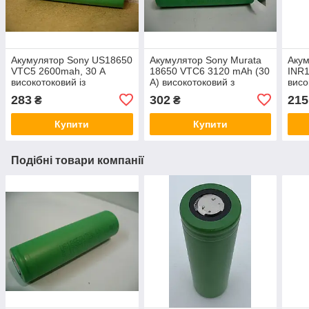
Акумулятор Sony US18650
Акумулятор Sony Murata
Аку
VTC5 2600mah, 30 А
18650 VTC6 3120 mAh (30
INR
високотоковий із
А) високотоковий з
висо
виведеннями під паяння
виведеннями під паяння
виве
283
302
215
₴
₴
U-tags
U-ta
Купити
Купити
Подібні товари компанії