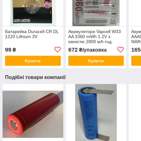
Батарейка Duracell CR DL
Акумулятори Vapcell W33
Акум
1220 Lithium 3V
AA 3360 mWh 1.2V з
AAA
ємністю 2800 мА·год.
NiMh
tags
99
672
165
₴
₴/упаковка
Купити
Купити
Подібні товари компанії