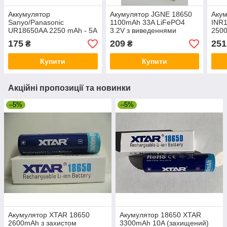
Аккумулятор
Акумулятор JGNE 18650
Аку
Sanyo/Panasonic
1100mAh 33A LiFePO4
INR1
UR18650AA 2250 mAh - 5A
3.2V з виведеннями
250
висо
175
209
251
₴
₴
Купити
Купити
Акційні пропозиції та новинки
–5%
–5%
Акумулятор XTAR 18650
Акумулятор 18650 XTAR
2600mAh з захистом
3300mAh 10A (захищений)