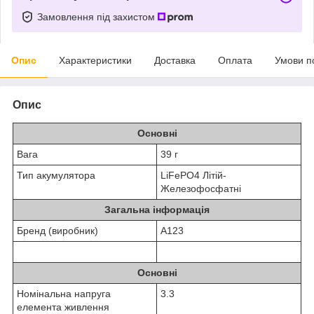
Замовлення під захистом
Опис
Характеристики
Доставка
Оплата
Умови п
Опис
Основні
Вага
39 г
Тип акумулятора
LiFePO4 Літій-
Железофосфатні
Загальна інформація
Бренд (виробник)
A123
Основні
Номінальна напруга
3.3
елемента живлення