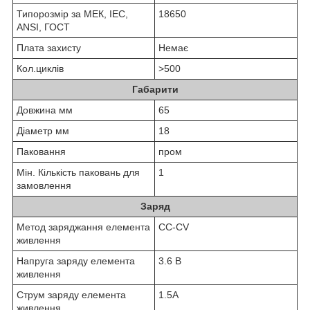
Типорозмір за МЕК, IEC,
18650
ANSI, ГОСТ
Плата захисту
Немає
Кол.циклів
>500
Габарити
Довжина мм
65
Діаметр мм
18
Паковання
пром
Мін. Кількість паковань для
1
замовлення
Заряд
Метод заряджання елемента
CC-CV
живлення
Напруга заряду елемента
3.6 В
живлення
Струм заряду елемента
1.5А
живлення