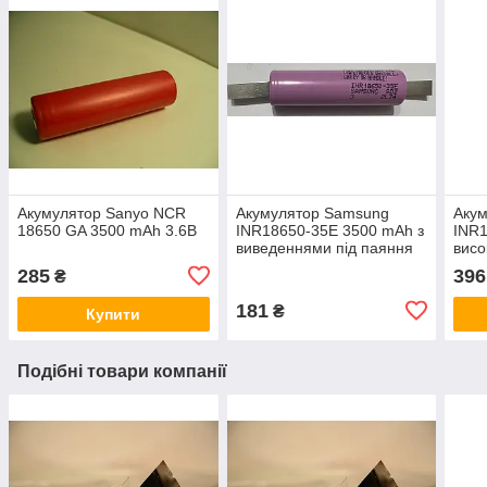
Акумулятор Sanyo NCR
Акумулятор Samsung
Аку
18650 GA 3500 mAh 3.6В
INR18650-35E 3500 mAh з
INR
виведеннями під паяння
висо
285
396
₴
181
₴
Купити
Подібні товари компанії