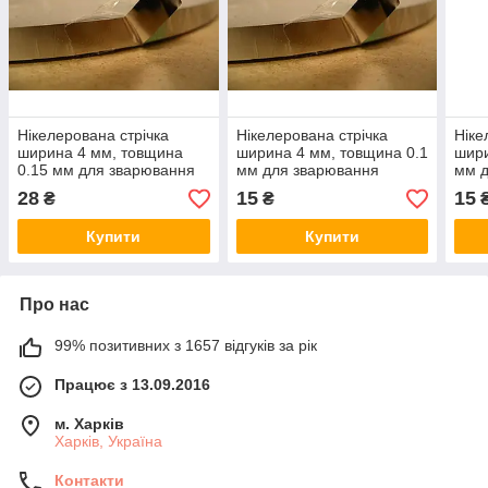
Нікелерована стрічка
Нікелерована стрічка
Ніке
ширина 4 мм, товщина
ширина 4 мм, товщина 0.1
шири
0.15 мм для зварювання
мм для зварювання
мм 
акумуляторів
акумуляторів
акум
28
15
15
₴
₴
Купити
Купити
Про нас
99% позитивних з 1657 відгуків за рік
Працює з 13.09.2016
м. Харків
Харків, Україна
Контакти