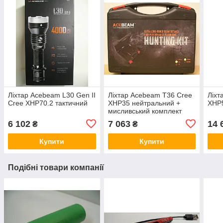
Ліхтар Acebeam L30 Gen II
Ліхтар Acebeam T36 Cree
Ліхт
Cree XHP70.2 тактичний
XHP35 нейтральний +
XHP5
мисливський комплект
6 102
7 063
14 
₴
₴
Купити
Купити
Подібні товари компанії