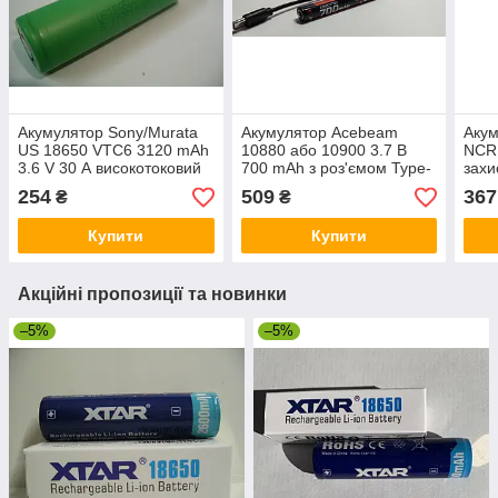
Акумулятор Sony/Murata
Акумулятор Acebeam
Акум
US 18650 VTC6 3120 mAh
10880 або 10900 3.7 В
NCR
3.6 V 30 А високотоковий
700 mAh з роз'ємом Type-
захи
C
254
509
367
₴
₴
Купити
Купити
Акційні пропозиції та новинки
–5%
–5%