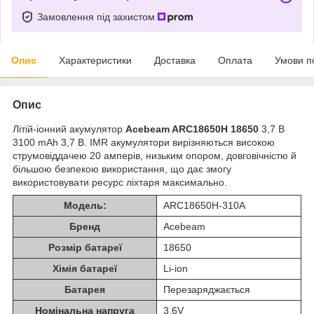
Замовлення під захистом
Опис
Характеристики
Доставка
Оплата
Умови п
Опис
Літій-іонний акумулятор
Acebeam ARC18650H 18650
3,7 В
3100 mAh 3,7 В. IMR акумулятори вирізняються високою
струмовіддачею 20 амперів, низьким опором, довговічністю й
більшою безпекою використання, що дає змогу
використовувати ресурс ліхтаря максимально.
Модель:
ARC18650H-310A
Бренд
Acebeam
Розмір батареї
18650
Хімія батареї
Li-ion
Батарея
Перезаряджається
Номінальна напруга
3.6V