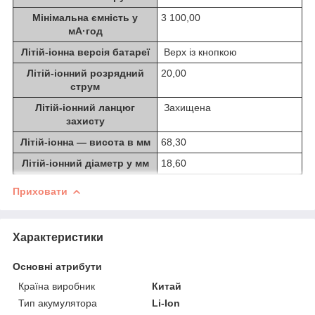
Мінімальна ємність у
3 100,00
мА·год
Літій-іонна версія батареї
Верх із кнопкою
Літій-іонний розрядний
20,00
струм
Літій-іонний ланцюг
Захищена
захисту
Літій-іонна — висота в мм
68,30
Літій-іонний діаметр у мм
18,60
Приховати
Характеристики
Основні атрибути
Країна виробник
Китай
Тип акумулятора
Li-Ion