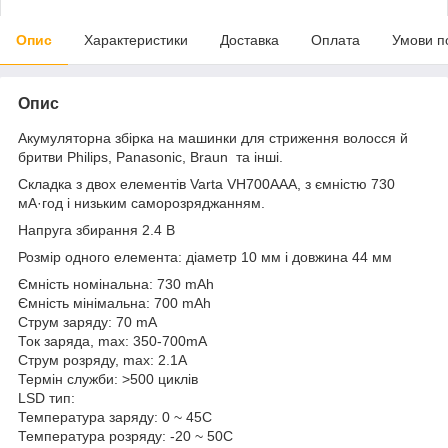
Опис
Характеристики
Доставка
Оплата
Умови п
Опис
Акумуляторна збірка на машинки для стриження волосся й
бритви Philips, Panasonic, Braun та інші.
Складка з двох елементів Varta VH700AAA, з ємністю 730
мА·год і низьким саморозряджанням.
Напруга збирання 2.4 В
Розмір одного елемента: діаметр 10 мм і довжина 44 мм
Ємність номінальна: 730 mAh
Ємність мінімальна: 700 mAh
Струм заряду: 70 mA
Ток заряда, max: 350-700mA
Струм розряду, max: 2.1A
Термін служби: >500 циклів
LSD тип:
Температура заряду: 0 ~ 45С
Температура розряду: -20 ~ 50С