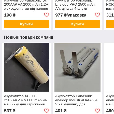
Акумулятор Panasonic BK
Акумулятор Panasonic
Акум
200AAP AA 2000 mAh 1.2V
Eneloop PRO 2500 mAh
NCR
з виведеннями під паяння
АА, ціна за 4 штуки
висн
tags
198
977
311
₴
₴/упаковка
Купити
Купити
Подібні товари компанії
Акумулятор XCELL
Акумулятор Panasonic
Акум
2*1/2AA 2.4 V 600 mAh на
eneloop Industrial AAA 2.4
enel
машинку для стриження
V на машинку для
маши
волосся або бритву
стриження волосся й
воло
537
401
460
₴
₴
бритви