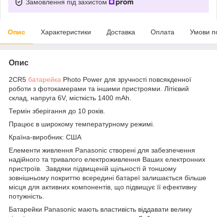
Замовлення під захистом
Опис
Характеристики
Доставка
Оплата
Умови п
Опис
2CR5
батарейка
Photo Power для зручності повсякденної
роботи з фотокамерами та іншими пристроями. Літієвий
склад, напруга 6V, місткість 1400 mAh.
Термін зберігання до 10 років.
Працює в широкому температурному режимі.
Країна-виробник: США
Елементи живлення Panasonic створені для забезпечення
надійного та тривалого електроживлення Ваших електронних
пристроїв. Завдяки підвищеній щільності й тоншому
зовнішньому покриттю всередині батареї залишається більше
місця для активних компонентів, що підвищує її ефективну
потужність.
Батарейки Panasonic мають властивість віддавати велику