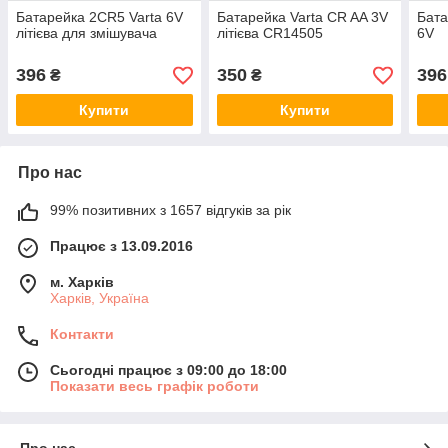
Батарейка 2CR5 Varta 6V
Батарейка Varta CR AA 3V
Бата
літієва для змішувача
літієва CR14505
6V
396
350
396
₴
₴
Купити
Купити
Про нас
99% позитивних з 1657 відгуків за рік
Працює з 13.09.2016
м. Харків
Харків, Україна
Контакти
Сьогодні працює з 09:00 до 18:00
Показати весь графік роботи