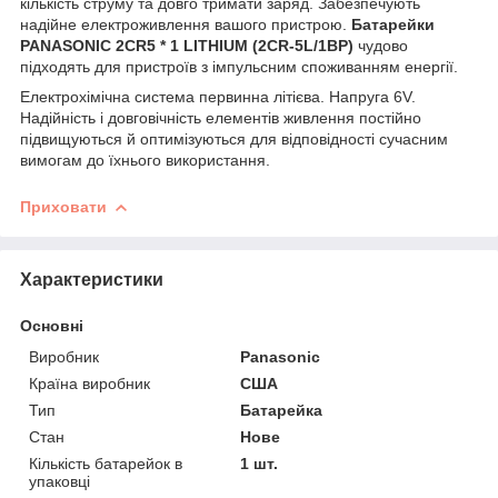
кількість струму та довго тримати заряд. Забезпечують
надійне електроживлення вашого пристрою.
Батарейки
PANASONIC 2CR5 * 1 LITHIUM (2CR-5L/1BP)
чудово
підходять для пристроїв з імпульсним споживанням енергії.
Електрохімічна система первинна літієва. Напруга 6V.
Надійність і довговічність елементів живлення постійно
підвищуються й оптимізуються для відповідності сучасним
вимогам до їхнього використання.
Приховати
Характеристики
Основні
Виробник
Panasonic
Країна виробник
США
Тип
Батарейка
Стан
Нове
Кількість батарейок в
1 шт.
упаковці