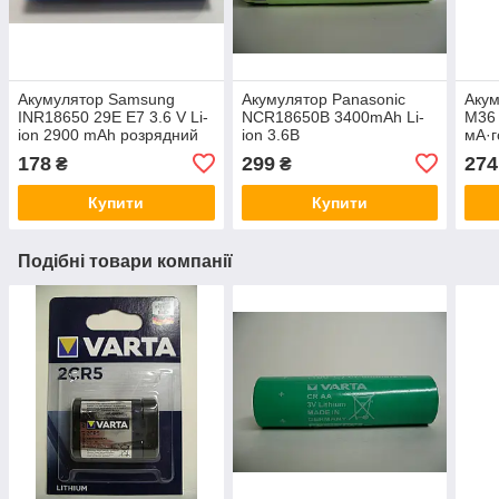
Акумулятор Samsung
Акумулятор Panasonic
Акум
INR18650 29E E7 3.6 V Li-
NCR18650B 3400mAh Li-
M36 
ion 2900 mAh розрядний
ion 3.6В
мА·г
струм 8.25A
178
299
274
₴
₴
Купити
Купити
Подібні товари компанії