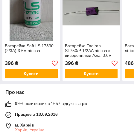
Батарейка Saft LS 17330
Батарейка Tadiran
Бата
(2/3A) 3.6V літієва
SL750/P 1/2AA літієва з
літі
виведеннями Axial 3.6V
396
396
486
₴
₴
Купити
Купити
Про нас
99% позитивних з 1657 відгуків за рік
Працює з 13.09.2016
м. Харків
Харків, Україна