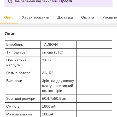
Замовлення під захистом
Опис
Характеристики
Доставка
Оплата
Умови п
Опис
Виробник
TADIRAN
Тип батареї
літієва (LTC)
Номінальна
3,6 В
напруга
Розмір батареї
AA, R6
Висновки
3pin, на друковану
плату, позитивний
полюс: 1pin
Зовнішні розміри
Ø14,7x50,5мм
Ємність
1800мАч
Максимальний
100мА