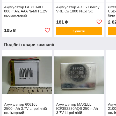
Акумулятор GP 80AAH
Акумулятор ARTS Energy
Ліхт
800 mAh. AAA Ni-MH 1.2V
VRE Cs 1800 NiCd SC
USB
промисловий
біле
320
181
2 8
₴
105
₴
Купити
Подібні товари компанії
Акумулятор 606168
Акумулятор MAXELL
Акум
2500mAh 3.7V Li-pol літій-
ICP382230AQS 250 mAh
2100
полімерний
3.7V Li-pol літій-
пол