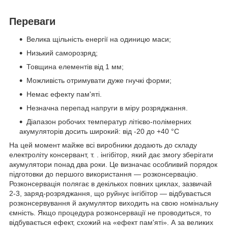
Переваги
Велика щільність енергії на одиницю маси;
Низький саморозряд;
Товщина елементів від 1 мм;
Можливість отримувати дуже гнучкі форми;
Немає ефекту пам'яті.
Незначна перепад напруги в міру розряджання.
Діапазон робочих температур літієво-полімерних
акумуляторів досить широкий: від -20 до +40 °C
На цей момент майже всі виробники додають до складу
електроліту консервант, т. . інгібітор, який дає змогу зберігати
акумулятори понад два роки. Це визначає особливий порядок
підготовки до першого використання — розконсервацію.
Розконсервація полягає в декількох повних циклах, зазвичай
2-3, заряд-розряджання, що руйнує інгібітор — відбувається
розконсервування й акумулятор виходить на свою номінальну
ємність. Якщо процедура розконсервації не проводиться, то
відбувається ефект, схожий на «ефект пам'яті». А за великих