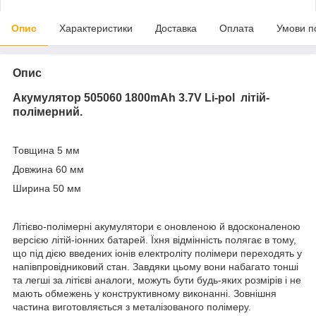
Опис
Характеристики
Доставка
Оплата
Умови п
Опис
Акумулятор 505060 1800mAh 3.7V Li-pol літій-
полімерний.
Товщина 5 мм
Довжина 60 мм
Ширина 50 мм
Літієво-полімерні акумулятори є оновленою й вдосконаленою
версією літій-іонних батарей. Їхня відмінність полягає в тому,
що під дією введених іонів електроліту полімери переходять у
напівпровідниковий стан. Завдяки цьому вони набагато тонші
та легші за літієві аналоги, можуть бути будь-яких розмірів і не
мають обмежень у конструктивному виконанні. Зовнішня
частина виготовляється з металізованого полімеру.