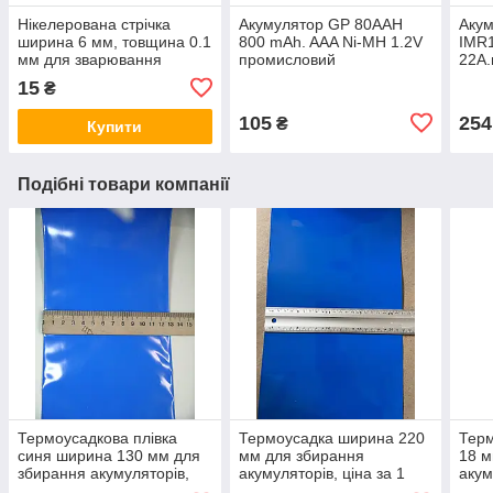
Нікелерована стрічка
Акумулятор GP 80AAH
Акум
ширина 6 мм, товщина 0.1
800 mAh. AAA Ni-MH 1.2V
IMR
мм для зварювання
промисловий
22A.
акумуляторів
15
₴
105
254
₴
Купити
Подібні товари компанії
Термоусадкова плівка
Термоусадка ширина 220
Терм
синя ширина 130 мм для
мм для збирання
18 м
збирання акумуляторів,
акумуляторів, ціна за 1
акум
ціна за 1 метр
метр
мет