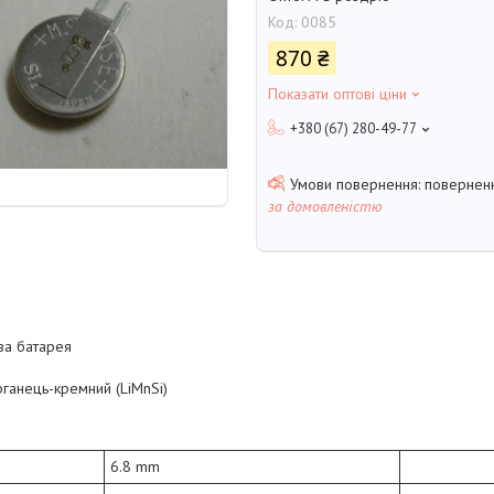
Код:
0085
870 ₴
Показати оптові ціни
+380 (67) 280-49-77
поверненн
за домовленістю
ва батарея
арганець-кремний (LiMnSi)
6.8 mm