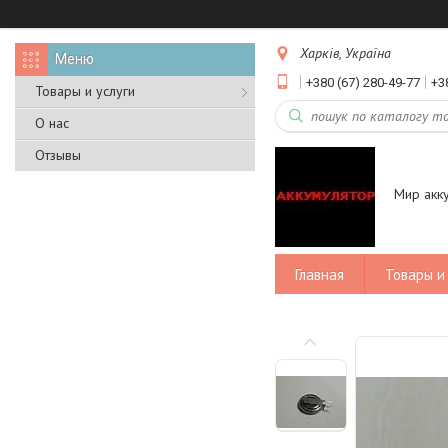
Харків, Україна
+380 (67) 280-49-77
+3
Товары и услуги
О нас
Отзывы
Мир акк
Главная
Товары и 