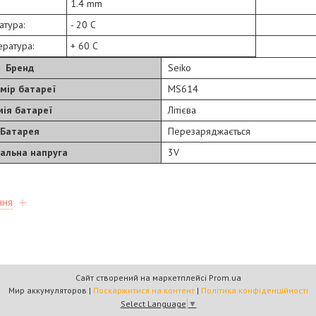
1.4 mm
атура:
- 20 C
ратура:
+ 60 C
Бренд
Seiko
мір батареї
MS614
мія батареї
Літієва
Батарея
Перезаряджається
альна напруга
3V
ння
Сайт створений на маркетплейсі
Prom.ua
Мир аккумуляторов |
Поскаржитися на контент
|
Політика конфіденційності
Select Language
▼