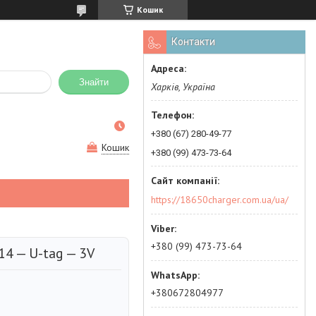
Кошик
Контакти
Знайти
Харків, Україна
+380 (67) 280-49-77
Кошик
+380 (99) 473-73-64
https://18650charger.com.ua/ua/
+380 (99) 473-73-64
4 — U-tag — 3V
+380672804977