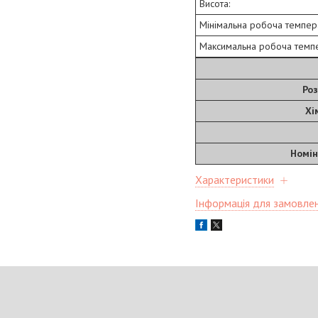
Висота:
Мінімальна робоча темпер
Максимальна робоча темпе
Роз
Хі
Номін
Характеристики
Інформація для замовле