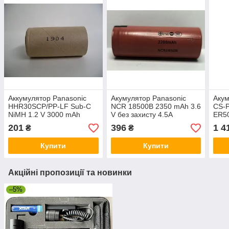
Аккумулятор Panasonic
Акумулятор Panasonic
Акум
HHR30SCP/PP-LF Sub-C
NCR 18500B 2350 mAh 3.6
CS-P
NiMH 1.2 V 3000 mAh
V без захисту 4.5A
ER5
ER5
201
396
1 4
₴
₴
Купити
Купити
Акційні пропозиції та новинки
–5%