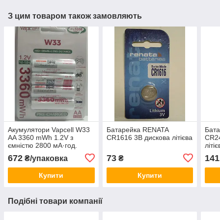
З цим товаром також замовляють
Акумулятори Vapcell W33
Батарейка RENATA
Бат
AA 3360 mWh 1.2V з
CR1616 3В дискова літієва
CR24
ємністю 2800 мА·год.
літіє
672
73
141
₴/упаковка
₴
Купити
Купити
Подібні товари компанії