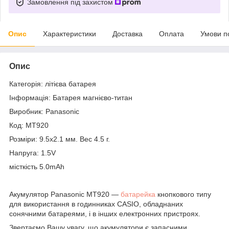
Замовлення під захистом
Опис
Характеристики
Доставка
Оплата
Умови п
Опис
Категорія: літієва батарея
Інформація: Батарея магнієво-титан
Виробник: Panasonic
Код: MT920
Розміри: 9.5x2.1 мм. Вес 4.5 г.
Напруга: 1.5V
місткість 5.0mAh
Акумулятор Panasonic MT920 —
батарейка
кнопкового типу
для використання в годинниках CASIO, обладнаних
сонячними батареями, і в інших електронних пристроях.
Звертаємо Вашу увагу, що акумулятори є запасними