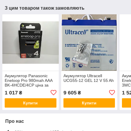
З цим товаром також замовляють
Акумулятор Panasonic
Акумулятор Ultracell
Акум
Eneloop Pro 980mah AAA
UCG55-12 GEL 12 V 55 Ah
Enel
BK-4HCDE/4CP ціна за
3MCD
блістер 4 штуки
у блі
1 017
9 605
1 5
₴
₴
Купити
Купити
Про нас