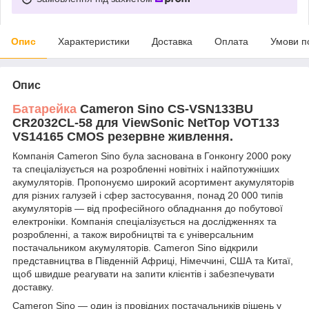
Опис
Характеристики
Доставка
Оплата
Умови п
Опис
Батарейка
Cameron Sino CS-VSN133BU
CR2032CL-58 для ViewSonic NetTop VOT133
VS14165 CMOS резервне живлення.
Компанія Cameron Sino була заснована в Гонконгу 2000 року
та спеціалізується на розробленні новітніх і найпотужніших
акумуляторів. Пропонуємо широкий асортимент акумуляторів
для різних галузей і сфер застосування, понад 20 000 типів
акумуляторів — від професійного обладнання до побутової
електроніки. Компанія спеціалізується на дослідженнях та
розробленні, а також виробництві та є універсальним
постачальником акумуляторів. Cameron Sino відкрили
представництва в Південній Африці, Німеччині, США та Китаї,
щоб швидше реагувати на запити клієнтів і забезпечувати
доставку.
Cameron Sino — один із провідних постачальників рішень у