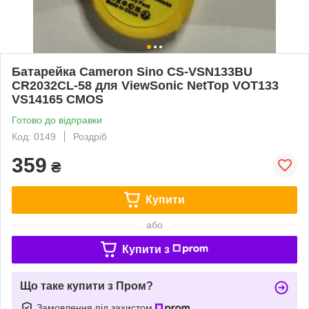
Батарейка Cameron Sino CS-VSN133BU
CR2032CL-58 для ViewSonic NetTop VOT133
VS14165 CMOS
Готово до відправки
Код: 0149
Роздріб
359
₴
Купити
або
Купити з
Що таке купити з Пром?
Замовлення під захистом