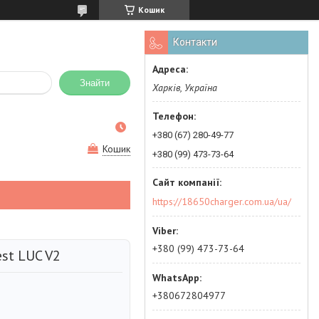
Кошик
Контакти
Знайти
Харків, Україна
+380 (67) 280-49-77
Кошик
+380 (99) 473-73-64
https://18650charger.com.ua/ua/
+380 (99) 473-73-64
st LUC V2
+380672804977