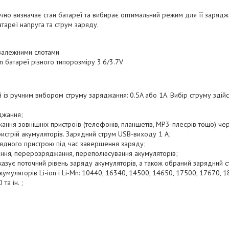
чно визначає стан батареї та вибирає оптимальний режим для її зарядж
тареї напруга та струм заряду.
залежними слотами
on батареї різного типорозміру 3.6/3.7V
 із ручним вибором струму заряджання: 0.5A або 1A. Вибір струму зді
джання;
ння зовнішніх пристроїв (телефонів, планшетів, MP3-плеєрів тощо) че
истрій акумуляторів. Зарядний струм USB-виходу 1 А;
ядного пристрою під час завершення заряду;
кання, перерозряджання, переполюсування акумуляторів;
казує поточний рівень заряду акумуляторів, а також обраний зарядний с
кумуляторів Li-ion і Li-Mn: 10440, 16340, 14500, 14650, 17500, 17670, 
та ін. ;