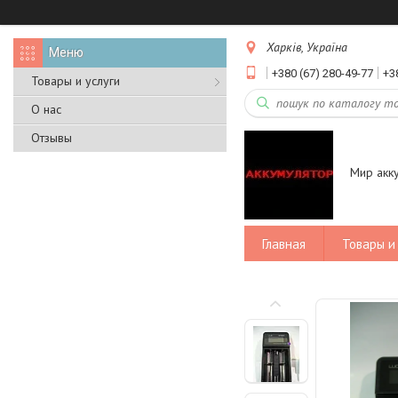
Харків, Україна
+380 (67) 280-49-77
+3
Товары и услуги
О нас
Отзывы
Мир акк
Главная
Товары и 