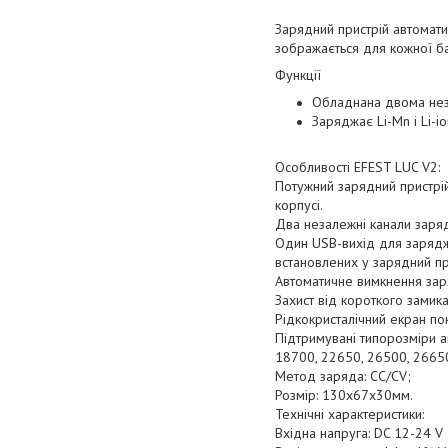
Зарядний пристрій автомати
зображається для кожної ба
Функції
Обладнана двома не
Заряджає Li-Mn і Li-i
Особливості EFEST LUC V2:
Потужний зарядний пристрій
корпусі.
Два незалежні канали заря
Один USB-вихід для заряджа
встановлених у зарядний пр
Автоматичне вимкнення зар
Захист від короткого зами
Рідкокристалічний екран по
Підтримувані типорозміри а
18700, 22650, 26500, 26650 
Метод заряда: CC/CV;
Розмір: 130x67x30мм.
Технічні характеристики:
Вхідна напруга: DC 12-24 V