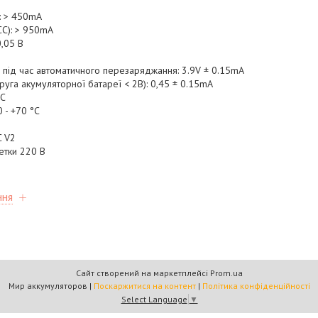
: > 450mA
CC): > 950mA
0,05 В
 під час автоматичного перезаряджання: 3.9V ± 0.15mA
руга акумуляторної батареї < 2В): 0,45 ± 0.15mA
°C
 - +70 °C
C V2
етки 220 В
ння
Сайт створений на маркетплейсі
Prom.ua
Мир аккумуляторов |
Поскаржитися на контент
|
Політика конфіденційності
Select Language
▼