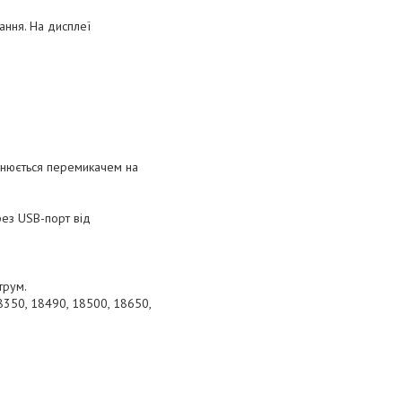
ання. На дисплеї
йснюється перемикачем на
рез USB-порт від
трум.
18350, 18490, 18500, 18650,